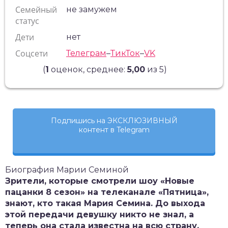
Семейный
не замужем
статус
Дети
нет
Соцсети
Телеграм
–
ТикТок
–
VK
(
1
оценок, среднее:
5,00
из 5)
Подпишись на ЭКСКЛЮЗИВНЫЙ
контент в Telegram
Биография Марии Семиной
Зрители, которые смотрели шоу «Новые
пацанки 8 сезон» на телеканале «Пятница»,
знают, кто такая Мария Семина. До выхода
этой передачи девушку никто не знал, а
теперь она стала известна на всю страну.