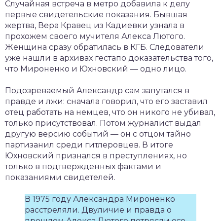
Случайная встреча в метро добавила к делу
первые свидетельские показания. Бывшая
жертва, Вера Кравец из Кадиевки узнала в
прохожем своего мучителя Алекса Лютого.
Женщина сразу обратилась в КГБ. Следователи
уже нашли в архивах гестапо доказательства того,
что Мироненко и Юхновский — одно лицо.
Подозреваемый Александр сам запутался в
правде и лжи: сначала говорил, что его заставил
отец работать на немцев, что он никого не убивал,
только присутствовал. Потом журналист выдал
другую версию событий — он с отцом тайно
партизанил среди гитлеровцев. В итоге
Юхновский признался в преступлениях, но
только в подтвержденных фактами и
показаниями свидетелей.
В 1975 году Александра Мироненко
расстреляли. Двуличие и правда о
прошлом Алекса Лютого потрясли его