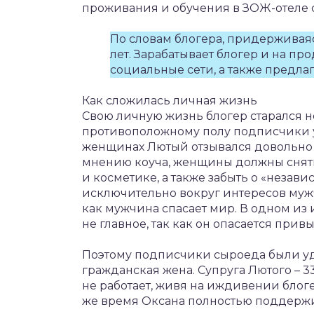
проживания и обучения в ЗОЖ-отеле с
По словам блогера, придерживаяс
лет. Зарабатывает блогер и на п
социальные сети, а также предлаг
Как сложилась личная жизнь
Свою личную жизнь блогер старался 
противоположному полу подписчики у
женщинах Лютый отзывался довольно 
мнению коуча, женщины должны снять 
и косметике, а также забыть о «незав
исключительно вокруг интересов мужч
как мужчина спасает мир. В одном из 
не главное, так как он опасается при
Поэтому подписчики сыроеда были уди
гражданская жена. Супруга Лютого – 
не работает, живя на иждивении блогер
же время Оксана полностью поддержив