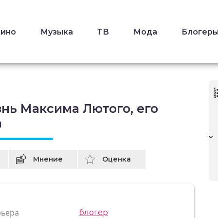
Кино
Музыка
ТВ
Мода
Блогер
нь Максима Лютого, его
а
Мнение
Оценка
рьера
блогер