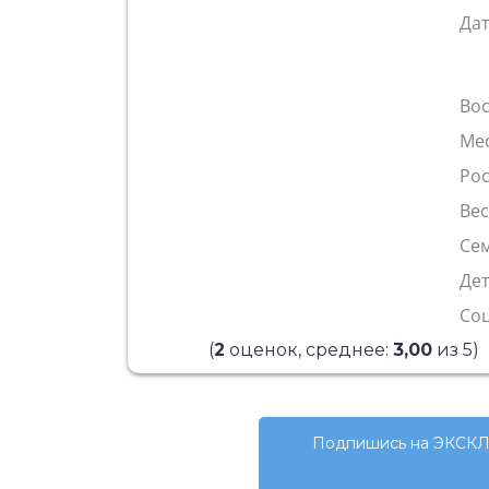
Да
Во
Ме
Рос
Ве
Сем
Де
Со
(
2
оценок, среднее:
3,00
из 5)
Подпишись на ЭКСКЛ