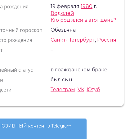
та рождения
19 февраля
1980
г.
Водолей
Кто родился в этот день?
сточный гороскоп
Обезьяна
сто рождения
Санкт-Петербург
,
Россия
т
–
с
–
ейный статус
в гражданском браке
ти
был сын
цсети
Телеграм
–
VK
–
Ютуб
ЮЗИВНЫЙ контент в Telegram