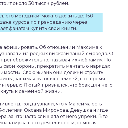
тоит около 30 тысяч рублей.
ь его методики, можно дожить до 150
родаже курсов по праноеданию через
ает фанатам купить свои книги.
не афишировать. Об отношении Максима к
знавали из редких высказываний сыроеда. О
пренебрежительно, называя их «юбками». По
свои короны, прекратить мечтать о нарядах
исимости». Свою жизнь они должны строить
ины, занимаясь только семьей, в то время
интервью Лютый признался, что брак для него
выкнуть к семейной жизни.
влены, когда узнали, что у Максима есть
33-х летняя Оксана Миронова. Девушка нигде
а, за что часто слышала от него упреки. В то
ала мужа в его деятельности, помогая