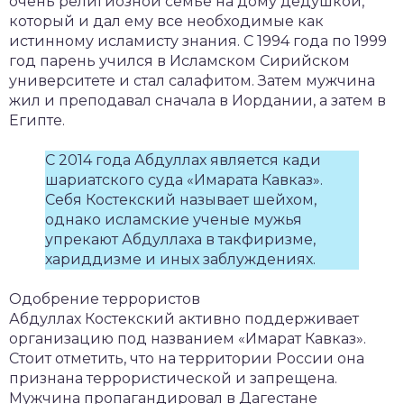
очень религиозной семье на дому дедушкой,
который и дал ему все необходимые как
истинному исламисту знания. С 1994 года по 1999
год парень учился в Исламском Сирийском
университете и стал салафитом. Затем мужчина
жил и преподавал сначала в Иордании, а затем в
Египте.
С 2014 года Абдуллах является кади
шариатского суда «Имарата Кавказ».
Себя Костекский называет шейхом,
однако исламские ученые мужья
упрекают Абдуллаха в такфиризме,
хариддизме и иных заблуждениях.
Одобрение террористов
Абдуллах Костекский активно поддерживает
организацию под названием «Имарат Кавказ».
Стоит отметить, что на территории России она
признана террористической и запрещена.
Мужчина пропагандировал в Дагестане