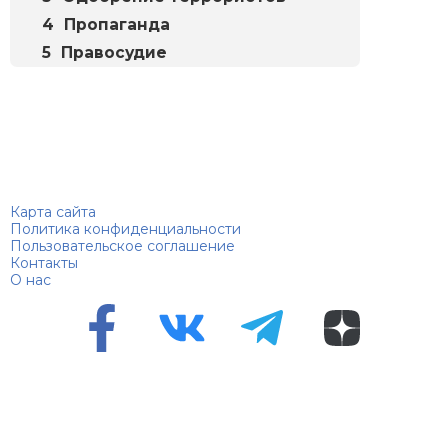
Пропаганда
Правосудие
Биографий
© 2018–2026 – Биографии знаменитостей по алфавиту
Карта сайта
Политика конфиденциальности
Пользовательское соглашение
Контакты
О нас
Перепечатка материалов разрешена только с указанием
первоисточника
Сетевое издание "100 биографий", зарегистрировано
Федеральной службой по надзору в сфере связи,