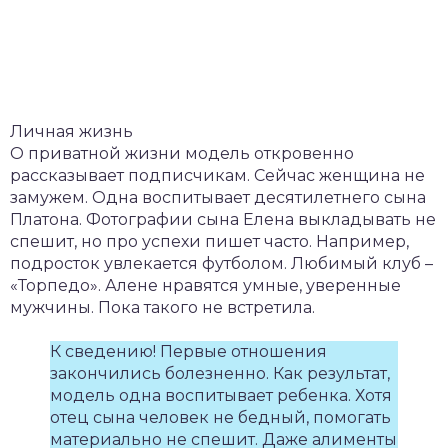
Личная жизнь
О приватной жизни модель откровенно
рассказывает подписчикам. Сейчас женщина не
замужем. Одна воспитывает десятилетнего сына
Платона. Фотографии сына Елена выкладывать не
спешит, но про успехи пишет часто. Например,
подросток увлекается футболом. Любимый клуб –
«Торпедо». Алене нравятся умные, уверенные
мужчины. Пока такого не встретила.
К сведению! Первые отношения
закончились болезненно. Как результат,
модель одна воспитывает ребенка. Хотя
отец сына человек не бедный, помогать
материально не спешит. Даже алименты