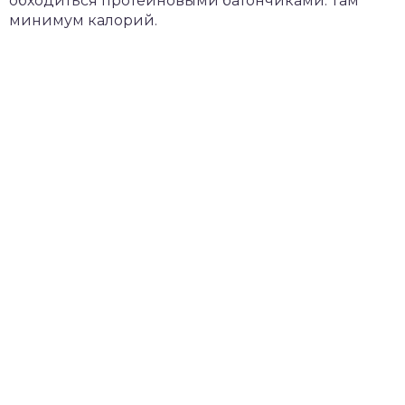
обходиться протеиновыми батончиками. Там
минимум калорий.