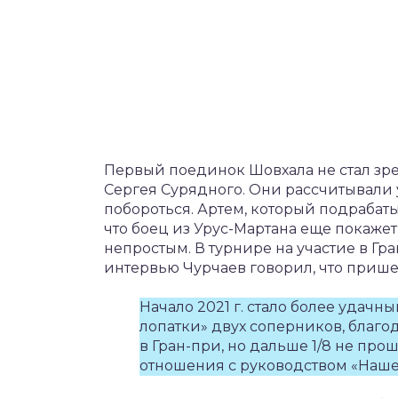
Первый поединок Шовхала не стал зр
Сергея Сурядного. Они рассчитывали 
побороться. Артем, который подрабат
что боец из Урус-Мартана еще покажет 
непростым. В турнире на участие в Г
интервью Чурчаев говорил, что прише
Начало 2021 г. стало более удачн
лопатки» двух соперников, благо
в Гран-при, но дальше 1/8 не про
отношения с руководством «Наше