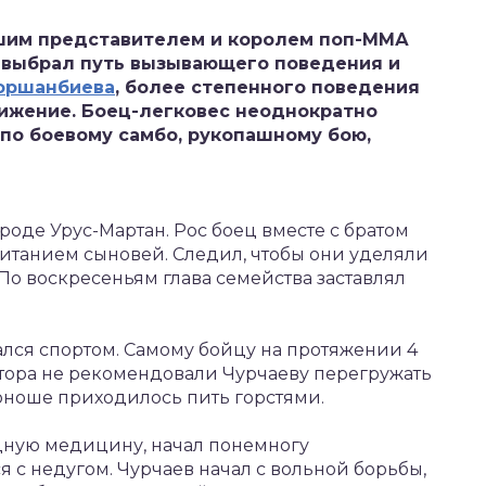
шим представителем и королем поп-ММА
к выбрал путь вызывающего поведения и
оршанбиева
, более степенного поведения
вижение. Боец-легковес неоднократно
по боевому самбо, рукопашному бою,
ороде Урус-Мартан. Рос боец вместе с братом
итанием сыновей. Следил, чтобы они уделяли
 По воскресеньям глава семейства заставлял
лся спортом. Самому бойцу на протяжении 4
ктора не рекомендовали Чурчаеву перегружать
юноше приходилось пить горстями.
дную медицину, начал понемногу
я с недугом. Чурчаев начал с вольной борьбы,