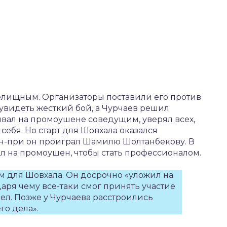
елищным. Организаторы поставили его против
увидеть жесткий бой, а Чурчаев решил
ывал на промоушене соведущим, уверял всех,
себя. Но старт для Шовхала оказался
ран-при он проиграл Шамилю Шолтанбекову. В
л на промоушен, чтобы стать профессионалом.
ым для Шовхала. Он досрочно «уложил на
даря чему все-таки смог принять участие
шел. Позже у Чурчаева расстроились
го дела».