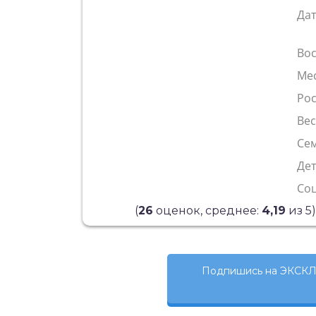
Да
Во
Ме
Рос
Ве
Сем
Де
Со
(
26
оценок, среднее:
4,19
из 5)
Подпишись на ЭКСКЛ