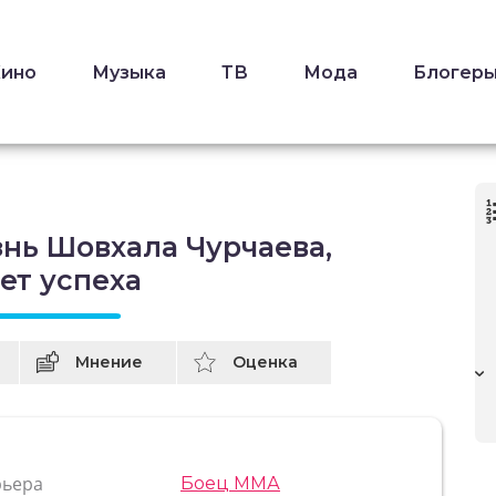
Кино
Музыка
ТВ
Мода
Блогер
нь Шовхала Чурчаева,
ет успеха
Мнение
Оценка
рьера
Боец ММА