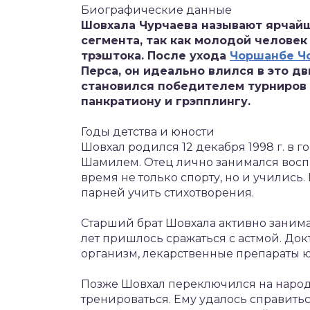
Биографические данные
Шовхала Чурчаева называют ярчай
сегмента, так как молодой челове
трэштока. После ухода
Чоршанбе Ч
Перса, он идеально влился в это д
становился победителем турниров 
панкратиону и грэпплингу.
Годы детства и юности
Шовхал родился 12 декабря 1998 г. в г
Шамилем. Отец лично занимался восп
время не только спорту, но и учились.
парней учить стихотворения.
Старший брат Шовхала активно занима
лет пришлось сражаться с астмой. До
организм, лекарственные препараты 
Позже Шовхал переключился на наро
тренироваться. Ему удалось справитьс