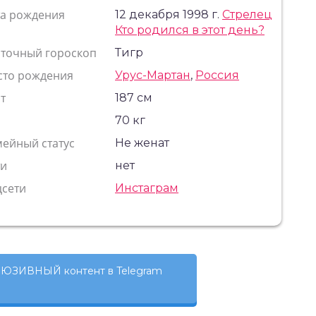
та рождения
12 декабря 1998 г.
Стрелец
Кто родился в этот день?
сточный гороскоп
Тигр
сто рождения
Урус-Мартан
,
Россия
т
187 см
с
70 кг
ейный статус
Не женат
ти
нет
цсети
Инстаграм
ЮЗИВНЫЙ контент в Telegram