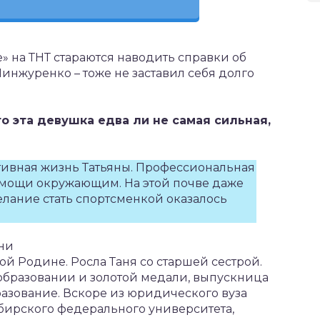
» на ТНТ стараются наводить справки об
 Минжуренко – тоже не заставил себя долго
 эта девушка едва ли не самая сильная,
ртивная жизнь Татьяны. Профессиональная
омощи окружающим. На этой почве даже
елание стать спортсменкой оказалось
рни
й Родине. Росла Таня со старшей сестрой.
 образовании и золотой медали, выпускница
зование. Вскоре из юридического вуза
ирского федерального университета,