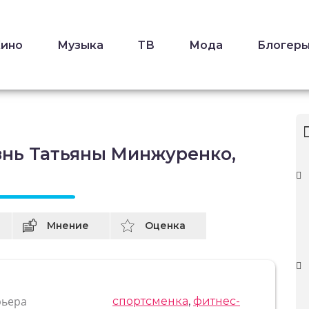
Кино
Музыка
ТВ
Мода
Блогер
знь Татьяны Минжуренко,
Мнение
Оценка
рьера
спортсменка
,
фитнес-