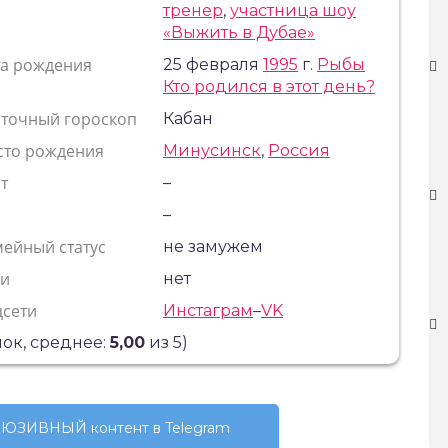
тренер
,
участница шоу
«Выжить в Дубае»
та рождения
25 февраля
1995
г.
Рыбы
Кто родился в этот день?
сточный гороскоп
Кабан
сто рождения
Минусинск
,
Россия
т
–
с
–
ейный статус
не замужем
ти
нет
цсети
Инстаграм
–
VK
ок, среднее:
5,00
из 5)
ЮЗИВНЫЙ контент в Telegram