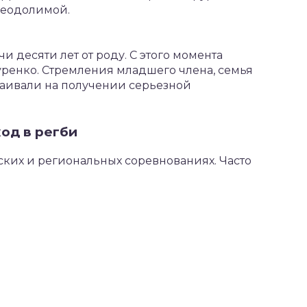
реодолимой.
чи десяти лет от роду. С этого момента
уренко. Стремления младшего члена, семья
аивали на получении серьезной
ход в регби
ких и региональных соревнованиях. Часто