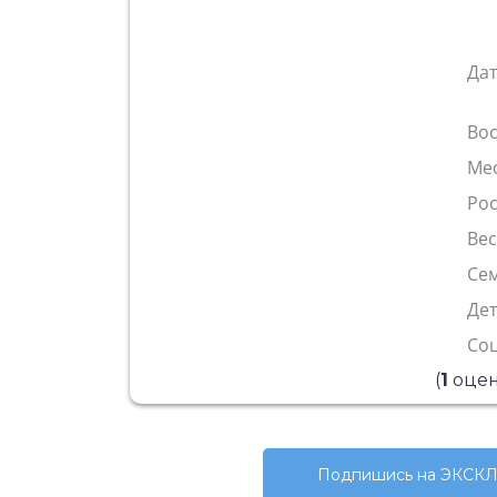
Да
Во
Ме
Рос
Ве
Сем
Де
Со
(
1
оцен
Подпишись на ЭКСКЛ