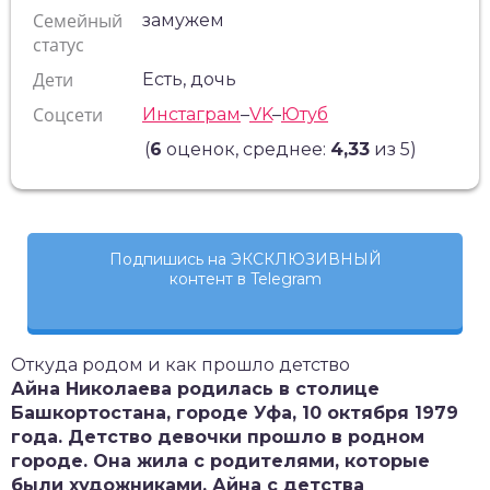
Семейный
замужем
статус
Дети
Есть, дочь
Соцсети
Инстаграм
–
VK
–
Ютуб
(
6
оценок, среднее:
4,33
из 5)
Подпишись на ЭКСКЛЮЗИВНЫЙ
контент в Telegram
Откуда родом и как прошло детство
Айна Николаева родилась в столице
Башкортостана, городе Уфа, 10 октября 1979
года. Детство девочки прошло в родном
городе. Она жила с родителями, которые
были художниками. Айна с детства