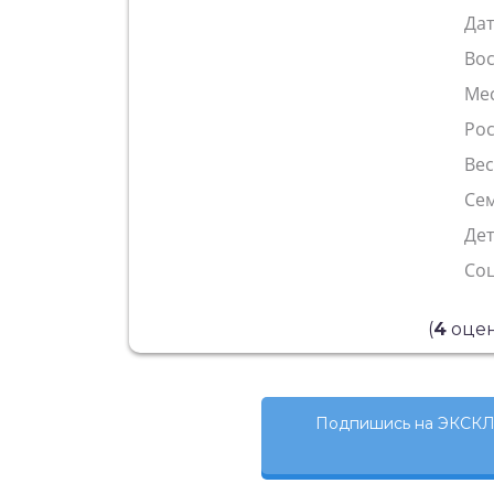
Да
Во
Ме
Рос
Ве
Сем
Де
Со
(
4
оцен
Подпишись на ЭКСКЛ