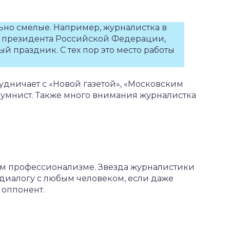
но смелые. Например, журналистка в
 президента Российской Федерации,
ый праздник. С тех пор это место работы
дничает с «Новой газетой», «Московским
лумнист. Также много внимания журналистка
м профессионализме. Звезда журналистики
к диалогу с любым человеком, если даже
 оппонент.