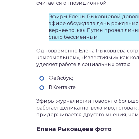
считается оппозиционной.
Эфиры Елены Рыковцевой доволь
эфире обсуждала день рождения
вернее то, как Путин провел личн
стало бессменным.
Одновременно Елена Рыковцева сотру
комсомольцем», «Известиями» как ко
уделяет работе в социальных сетях:
Фейсбук;
ВКонтакте.
Эфиры журналистки говорят о большо
работает деликатно, вежливо, готова 
придерживается другого мнения, чем
Елена Рыковцева фото