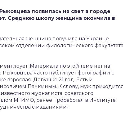
Рыковцева появилась на свет в городе
 лет. Среднюю школу женщина окончила в
вательная женщина получила на Украине.
усском отделении филологического факультета
ентирует. Материала по этой теме нет на
о Рыковцева часто публикует фотографии с
е взрослая. Девушке 21 год. Есть и
рисовичем Панкиным. К слову, муж приходится
звестного журналиста, советского
плом МГИМО, ранее проработал в Институте
рудничества с изданиями: