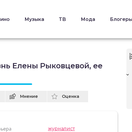
Кино
Музыка
ТВ
Мода
Блогер
знь Елены Рыковцевой, ее
Мнение
Оценка
рьера
журналист