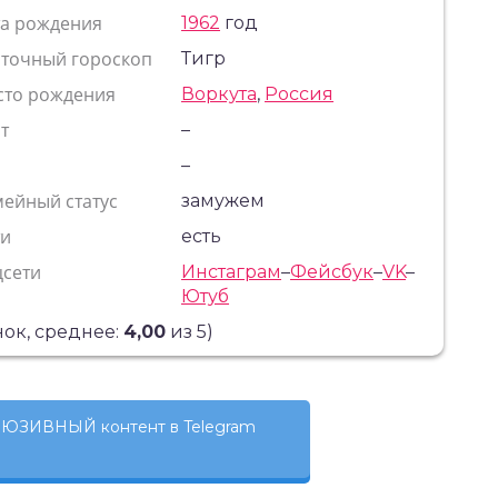
та рождения
1962
год
сточный гороскоп
Тигр
сто рождения
Воркута
,
Россия
т
–
с
–
ейный статус
замужем
ти
есть
цсети
Инстаграм
–
Фейсбук
–
VK
–
Ютуб
ок, среднее:
4,00
из 5)
ЮЗИВНЫЙ контент в Telegram