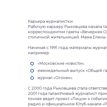
Карьера журналистки
Рабочую карьеру Рыковцева начала т
корреспондентом газеты «Вечерняя Од
столичной жительницей. Мама Елены о
Начиная с 1991 года, материалы журна
например:
«Московские новости»;
еженедельный выпуск «Общей га
журнал «Огонек».
С 2000 года Рыковцева стала ответст
2001 года талантливый журналист при
точнее ведет проект «Лицом к событи
радио и официальном Ютуб-канале «Р