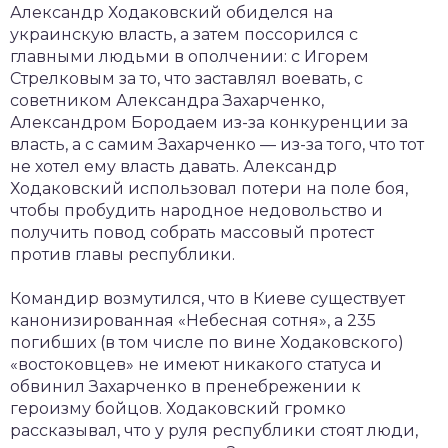
Александр Ходаковский обиделся на
украинскую власть, а затем поссорился с
главными людьми в ополчении: с Игорем
Стрелковым за то, что заставлял воевать, с
советником Александра Захарченко,
Александром Бородаем из-за конкуренции за
власть, а с самим Захарченко — из-за того, что тот
не хотел ему власть давать. Александр
Ходаковский использовал потери на поле боя,
чтобы пробудить народное недовольство и
получить повод собрать массовый протест
против главы республики.
Командир возмутился, что в Киеве существует
канонизированная «Небесная сотня», а 235
погибших (в том числе по вине Ходаковского)
«востоковцев» не имеют никакого статуса и
обвинил Захарченко в пренебрежении к
героизму бойцов. Ходаковский громко
рассказывал, что у руля республики стоят люди,