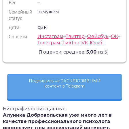
Вес
–
Семейный
замужем
статус
Дети
сын
Соцсети
Инстаграм
–
Твиттер
–
Фейсбук
–
ОК
–
Телеграм
–
ТикТок
–
VK
–
Ютуб
(
1
оценок, среднее:
5,00
из 5)
Подпишись на ЭКСКЛЮЗИВНЫЙ
контент в Telegram
Биографические данные
Алуника Добровольская уже много лет в
качестве профессионального психолога
использует для консультаций интернет.