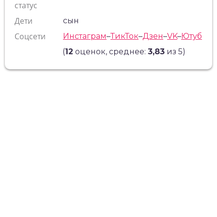
статус
Дети
сын
Соцсети
Инстаграм
–
ТикТок
–
Дзен
–
VK
–
Ютуб
(
12
оценок, среднее:
3,83
из 5)