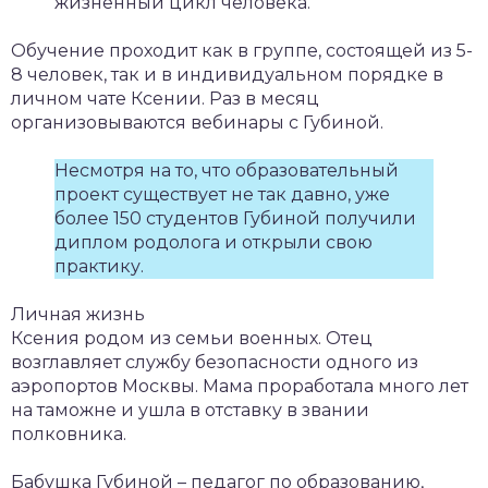
жизненный цикл человека.
Обучение проходит как в группе, состоящей из 5-
8 человек, так и в индивидуальном порядке в
личном чате Ксении. Раз в месяц
организовываются вебинары с Губиной.
Несмотря на то, что образовательный
проект существует не так давно, уже
более 150 студентов Губиной получили
диплом родолога и открыли свою
практику.
Личная жизнь
Ксения родом из семьи военных. Отец
возглавляет службу безопасности одного из
аэропортов Москвы. Мама проработала много лет
на таможне и ушла в отставку в звании
полковника.
Бабушка Губиной – педагог по образованию,