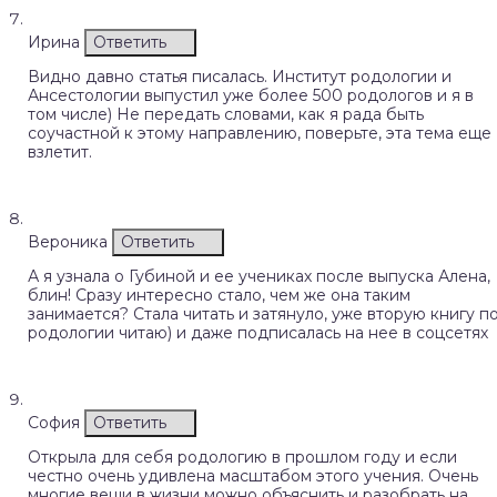
Ирина
Ответить
Видно давно статья писалась. Институт родологии и
Ансестологии выпустил уже более 500 родологов и я в
том числе) Не передать словами, как я рада быть
соучастной к этому направлению, поверьте, эта тема еще
взлетит.
Вероника
Ответить
А я узнала о Губиной и ее учениках после выпуска Алена,
блин! Сразу интересно стало, чем же она таким
занимается? Стала читать и затянуло, уже вторую книгу п
родологии читаю) и даже подписалась на нее в соцсетях
София
Ответить
Открыла для себя родологию в прошлом году и если
честно очень удивлена масштабом этого учения. Очень
многие вещи в жизни можно объяснить и разобрать на