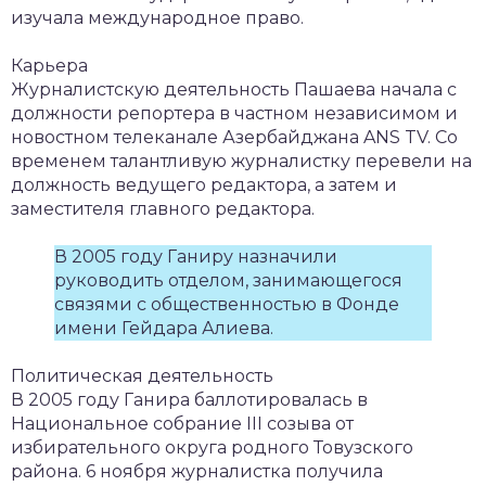
изучала международное право.
Карьера
Журналистскую деятельность Пашаева начала с
должности репортера в частном независимом и
новостном телеканале Азербайджана ANS TV. Со
временем талантливую журналистку перевели на
должность ведущего редактора, а затем и
заместителя главного редактора.
В 2005 году Ганиру назначили
руководить отделом, занимающегося
связями с общественностью в Фонде
имени Гейдара Алиева.
Политическая деятельность
В 2005 году Ганира баллотировалась в
Национальное собрание III созыва от
избирательного округа родного Товузского
района. 6 ноября журналистка получила