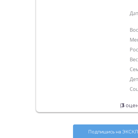
Да
Во
Ме
Рос
Ве
Сем
Де
Со
(
3
оцен
Подпишись на ЭКСКЛ