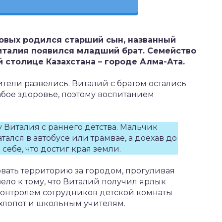
ковых родился старший сын, названный
Виталия появился младший брат. Семейство
 столице Казахстана – городе Алма-Ата.
ели развелись. Виталий с братом остались
абое здоровье, поэтому воспитанием
 Виталия с раннего детства. Мальчик
тался в автобусе или трамвае, а доехав до
себе, что достиг края земли.
овать территорию за городом, прогуливая
ело к тому, что Виталий получил ярлык
контролем сотрудников детской комнаты
хлопот и школьным учителям.