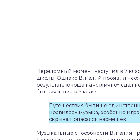
Переломный момент наступил в 7 клас
школы. Однако Виталий проявил неожи
результате юноша на «отлично» сдал не 
был зачислен в 9 класс.
Путешествия были не единствен
нравилась музыка, особенно игра 
скрывал, опасаясь насмешек.
Музыкальные способности Виталия пр
Талантливого новобранца зачислили 