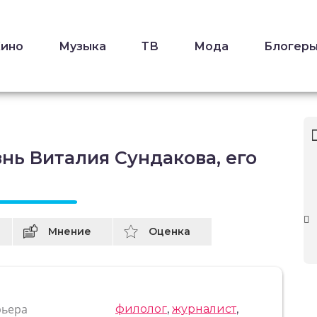
Кино
Музыка
ТВ
Мода
Блогер
нь Виталия Сундакова, его
Мнение
Оценка
рьера
филолог
,
журналист
,