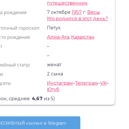
путешественник
та рождения
7 октября
1957
г.
Весы
Кто родился в этот день?
сточный гороскоп
Петух
сто рождения
Алма-Ата
,
Казахстан
т
–
с
–
ейный статус
женат
ти
2 сына
цсети
Инстаграм
–
Телеграм
–
VK
–
Ютуб
ок, среднее:
4,67
из 5)
ЮЗИВНЫЙ контент в Telegram