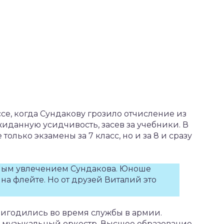
се, когда Сундакову грозило отчисление из
данную усидчивость, засев за учебники. В
только экзамены за 7 класс, но и за 8 и сразу
ным увлечением Сундакова. Юноше
на флейте. Но от друзей Виталий это
игодились во время службы в армии.
в музыкальный оркестр. Высшее образование