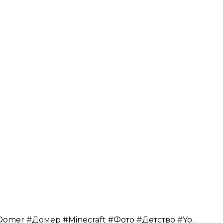
Как Выглядел Домер в 13 Лет 😎 #Domer #Домер #Minecraft #Фото #Детство #YouTube #Подпишись #Shorts