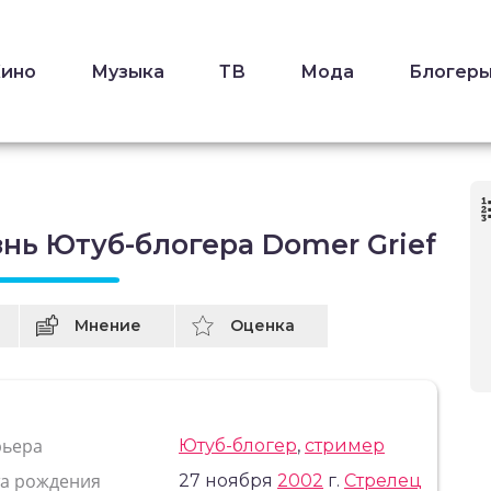
Кино
Музыка
ТВ
Мода
Блогер
нь Ютуб-блогера Domer Grief
Мнение
Оценка
рьера
Ютуб-блогер
,
стример
та рождения
27 ноября
2002
г.
Стрелец