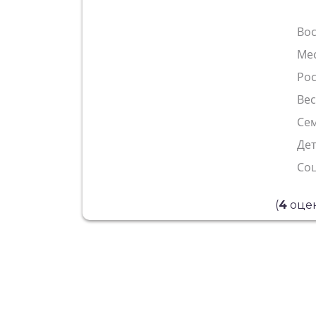
Во
Ме
Рос
Ве
Сем
Де
Со
(
4
оцен