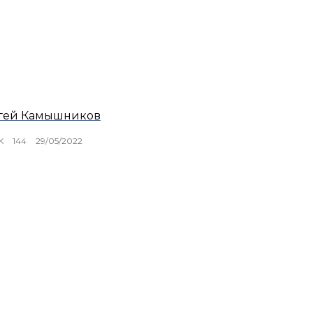
гей Камышников
K
144
29/05/2022