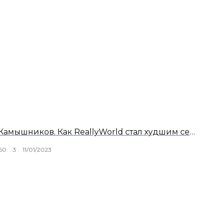
Разоблачение на домера. Сергей Камышников. Как ReallyWorld стал худшим сервером?
60
3
11/01/2023