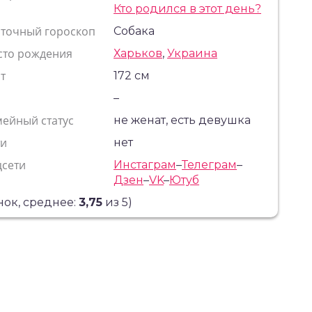
Кто родился в этот день?
сточный гороскоп
Собака
сто рождения
Харьков
,
Украина
т
172 см
с
–
ейный статус
не женат, есть девушка
ти
нет
цсети
Инстаграм
–
Телеграм
–
Дзен
–
VK
–
Ютуб
ок, среднее:
3,75
из 5)