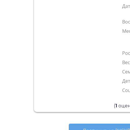
Да
Во
Ме
Рос
Ве
Сем
Де
Со
(
1
оцен