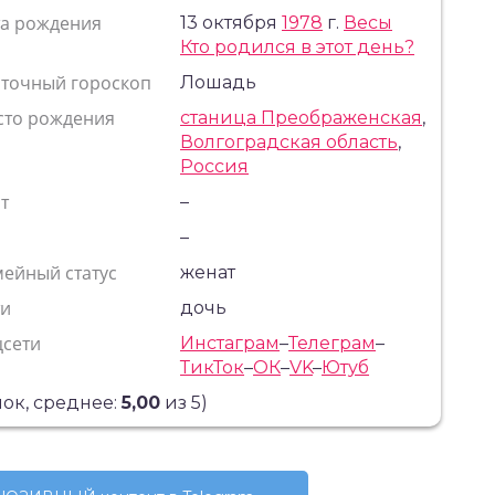
та рождения
13 октября
1978
г.
Весы
Кто родился в этот день?
сточный гороскоп
Лошадь
сто рождения
станица Преображенская
,
Волгоградская область
,
Россия
т
–
с
–
ейный статус
женат
ти
дочь
цсети
Инстаграм
–
Телеграм
–
ТикТок
–
ОК
–
VK
–
Ютуб
ок, среднее:
5,00
из 5)