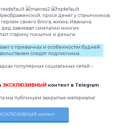
Преображенской, прося денег у станичников.
о героем своего блога, жизнь Иваныча
 дед завоевал симпатии многих
лют старику посылки и деньги.
вает о привычках и особенностях будней
довольствием следят подписчики.
адках популярных социальных сетей –
а
ЭКСКЛЮЗИВНЫЙ
контент в Telegram
ла мы публикуем закрытые материалы!
 ЭКСКЛЮЗИВНЫЙ контент