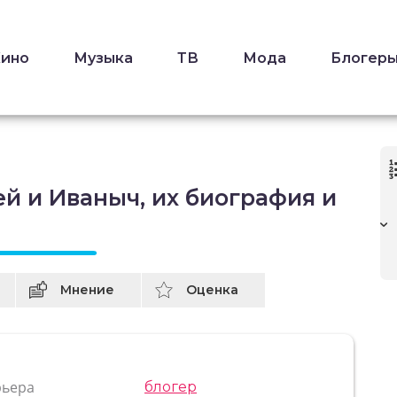
Кино
Музыка
ТВ
Мода
Блогер
ей и Иваныч, их биография и
Мнение
Оценка
рьера
блогер