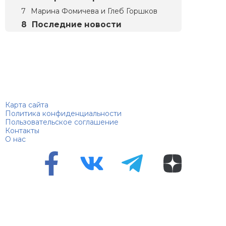
Марина Фомичева и Глеб Горшков
Последние новости
Биографий
© 2018–2026 – Биографии знаменитостей по алфавиту
Карта сайта
Политика конфиденциальности
Пользовательское соглашение
Контакты
О нас
Перепечатка материалов разрешена только с указанием
первоисточника
Сетевое издание "100 биографий", зарегистрировано
Федеральной службой по надзору в сфере связи,
информационных технологий и массовых коммуникаций.