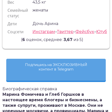
Вес
43,5 кг
Семейный
женаты
статус
Дети
Дочь Арина
Соцсети
Инстаграм
–
Твиттер
–
Фейсбук
–
Ютуб
(
6
оценок, среднее:
3,67
из 5)
Подпишись на ЭКСКЛЮЗИВНЫЙ
контент в Telegram
Биографическая справка
Марина Фомичева и Глеб Горшков в
настоящее время блогеры и бизнесмены, а
также супруги, проживают в Москве. Они не
коренные москвичи, а провинциалы. Марина и