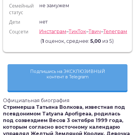
Семейный
не замужем
статус
Дети
нет
Соцсети
Инстаграм
–
ТикТок
–
Твич
–
Телеграм
(
1
оценок, среднее:
5,00
из 5)
Подпишись на ЭКСКЛЮЗИВНЫЙ
контент в Telegram
Официальная биография
Стримерша Татьяна Волкова, известная под
псевдонимом Tatyana
Apofigeaa
, родилась
под созвездием Весов 3 октября 1999 года,
которым согласно восточному календарю
управлял Желтый Земляной Кролик. Девочка