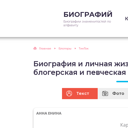
БИОГРАФИЙ
Биографии знаменитостей по
алфавиту
Главная
Блогеры
ТикТок
Биография и личная жиз
блогерская и певческая
Текст
Фото
АННА ЕНИНА
Ка