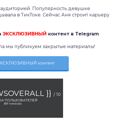
 аудиторией. Популярность девушке
ывала в ТикТоке. Сейчас Аня строит карьеру
а
ЭКСКЛЮЗИВНЫЙ
контент в Telegram
ла мы публикуем закрытые материалы!
 ЭКСКЛЮЗИВНЫЙ контент
EWSOVERALL }}
/ 10
КА ПОЛЬЗОВАТЕЛЕЙ
(
89
голосов)