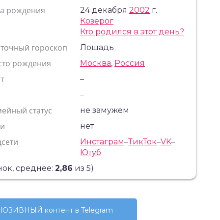
та рождения
24 декабря
2002
г.
Козерог
Кто родился в этот день?
сточный гороскоп
Лошадь
сто рождения
Москва
,
Россия
т
–
с
–
ейный статус
не замужем
ти
нет
цсети
Инстаграм
–
ТикТок
–
VK
–
Ютуб
ок, среднее:
2,86
из 5)
ЮЗИВНЫЙ контент в Telegram