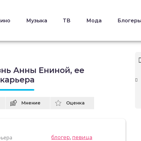
Кино
Музыка
ТВ
Мода
Блогер
нь Анны Ениной, ее
 карьера
Мнение
Оценка
рьера
блогер
,
певица