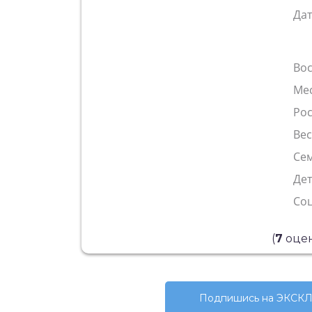
Да
Во
Ме
Рос
Ве
Сем
Де
Со
(
7
оцен
Подпишись на ЭКСКЛ