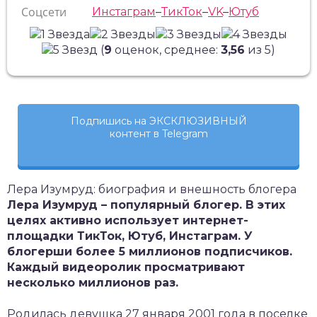
Соцсети
Инстаграм
–
ТикТок
–
VK
–
Ютуб
(
9
оценок, среднее:
3,56
из 5)
Подпишись на ЭКСКЛЮЗИВНЫЙ
контент в Telegram
Лера Изумруд: биография и внешность блогера
Лера Изумруд – популярный блогер. В этих
целях активно использует интернет-
площадки ТикТок, Ютуб, Инстаграм. У
блогерши более 5 миллионов подписчиков.
Каждый видеоролик просматривают
несколько миллионов раз.
Родилась девушка 27 января 2001 года в поселке