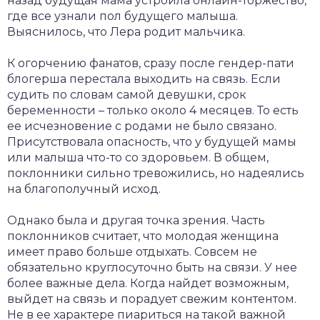
назад будущая мама устроила онлайн-торжество,
где все узнали пол будущего малыша.
Выяснилось, что Лера родит мальчика.
К огорчению фанатов, сразу после гендер-пати
блогерша перестала выходить на связь. Если
судить по словам самой девушки, срок
беременности – только около 4 месяцев. То есть
ее исчезновение с родами не было связано.
Присутствовала опасность, что у будущей мамы
или малыша что-то со здоровьем. В общем,
поклонники сильно тревожились, но надеялись
на благополучный исход.
Однако была и другая точка зрения. Часть
поклонников считает, что молодая женщина
имеет право больше отдыхать. Совсем не
обязательно круглосуточно быть на связи. У нее
более важные дела. Когда найдет возможным,
выйдет на связь и порадует свежим контентом.
Не в ее характере пиариться на такой важной