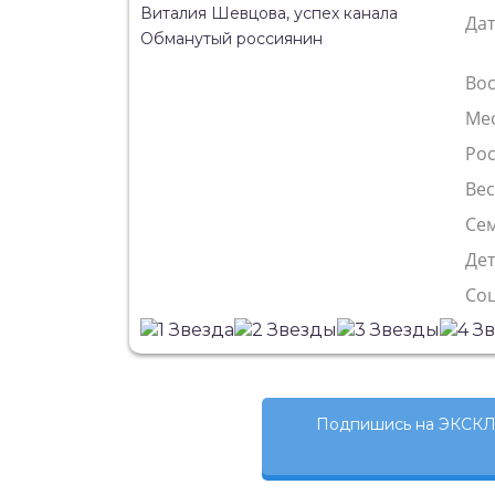
Да
Во
Ме
Рос
Ве
Сем
Де
Со
Подпишись на ЭКСКЛ