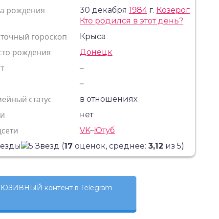
та рождения
30 декабря
1984
г.
Козерог
Кто родился в этот день?
сточный гороскоп
Крыса
сто рождения
Донецк
т
–
с
–
ейный статус
в отношениях
ти
нет
цсети
VK
–
Ютуб
(
17
оценок, среднее:
3,12
из 5)
ЮЗИВНЫЙ контент в Telegram