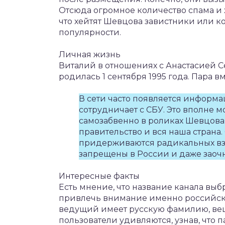
Отсюда огромное количество спама и х
что хейтят Шевцова завистники или к
популярности.
Личная жизнь
Виталий в отношениях с Анастасией 
родилась 1 сентября 1995 года. Пара вм
В сети часто появляется информа
сотрудничает с СБУ. Это вполне м
самозабвенно в роликах Шевцова
правительство и вся наша страна
придерживаются радикальных взгл
запрещены в России и даже заоч
Интересные факты
Есть мнение, что название канала выбр
привлечь внимание именно российских
ведущий имеет русскую фамилию, вещ
пользователи удивляются, узнав, что п