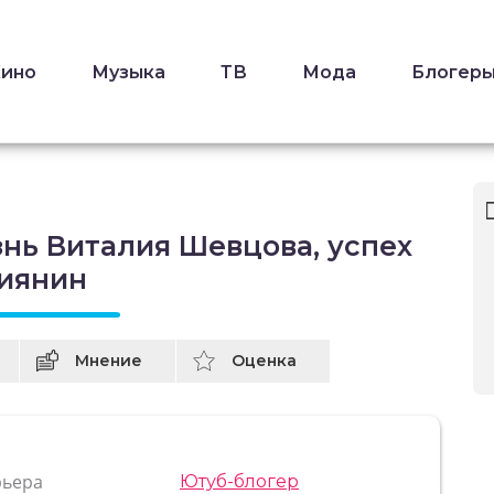
Кино
Музыка
ТВ
Мода
Блогер
нь Виталия Шевцова, успех
сиянин
Мнение
Оценка
рьера
Ютуб-блогер