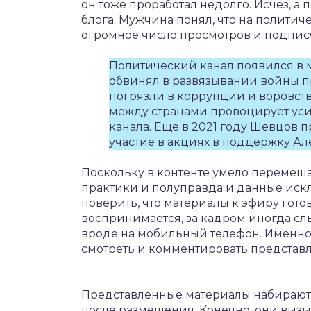
он тоже проработал недолго. Исчез, а
блога. Мужчина понял, что на политич
огромное число просмотров и подпис
Политический канал появился в м
обвинял в развязывании войны п
погрязли в коррупции и воровст
между странами провоцирует ус
канала. Еще в 2021 году Шевцов 
участие в акциях в поддержку Ал
Поскольку в контенте умело перемеш
практики и полуправда и данные иск
поверить, что материалы к эфиру гото
воспринимается, за кадром иногда сл
вроде на мобильный телефон. Именно
смотреть и комментировать представ
Представленные материалы набирают 
после размещения. Конечно, они вызы