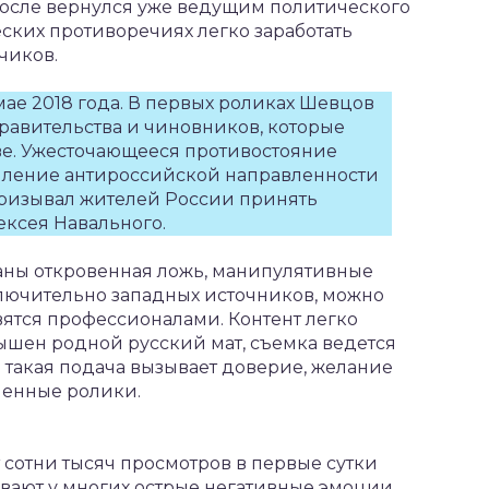
 после вернулся уже ведущим политического
еских противоречиях легко заработать
чиков.
ае 2018 года. В первых роликах Шевцов
равительства и чиновников, которые
ве. Ужесточающееся противостояние
иление антироссийской направленности
призывал жителей России принять
ексея Навального.
аны откровенная ложь, манипулятивные
лючительно западных источников, можно
вятся профессионалами. Контент легко
ышен родной русский мат, съемка ведется
 такая подача вызывает доверие, желание
ленные ролики.
сотни тысяч просмотров в первые сутки
вают у многих острые негативные эмоции.