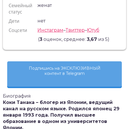
Семейный
женат
статус
Дети
нет
Соцсети
Инстаграм
–
Твиттер
–
Ютуб
(
3
оценок, среднее:
3,67
из 5)
Подпишись на ЭКСКЛЮЗИВНЫЙ
контент в Telegram
Биография
Коки Танака – блогер из Японии, ведущий
канал на русском языке. Родился японец 29
января 1993 года. Получил высшее
образование в одном из университетов
Японии.