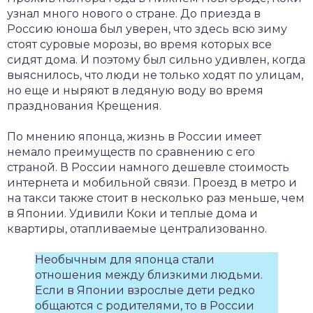
узнал много нового о стране. До приезда в
Россию юноша был уверен, что здесь всю зиму
стоят суровые морозы, во время которых все
сидят дома. И поэтому был сильно удивлен, когда
выяснилось, что люди не только ходят по улицам,
но еще и ныряют в ледяную воду во время
празднования Крещения.
По мнению японца, жизнь в России имеет
немало преимуществ по сравнению с его
страной. В России намного дешевле стоимость
интернета и мобильной связи. Проезд в метро и
на такси также стоит в несколько раз меньше, чем
в Японии. Удивили Коки и теплые дома и
квартиры, отапливаемые централизованно.
Необычным для японца стали
отношения между близкими людьми.
Если в Японии взрослые дети редко
общаются с родителями, то в России