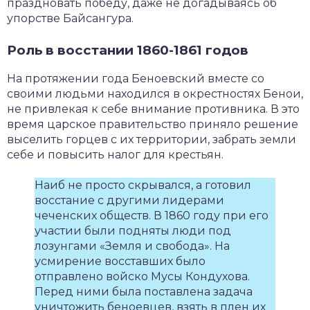
праздновать победу, даже не догадываясь об
упорстве Байсангура.
Роль в восстании 1860-1861 годов
На протяжении года Беноевский вместе со
своими людьми находился в окрестностях Бенои,
не привлекая к себе внимание противника. В это
время царское правительство приняло решение
выселить горцев с их территории, забрать земли
себе и повысить налог для крестьян.
Наиб не просто скрывался, а готовил
восстание с другими лидерами
чеченских обществ. В 1860 году при его
участии были подняты люди под
лозунгами «Земля и свобода». На
усмирение восставших было
отправлено войско Мусы Кондухова.
Перед ними была поставлена задача
уничтожить беноевцев, взять в плен их