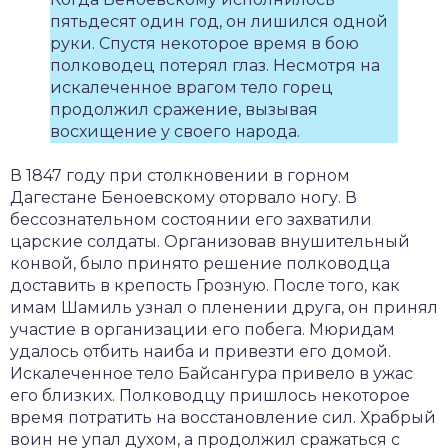
пятьдесят один год, он лишился одной
руки. Спустя некоторое время в бою
полководец потерял глаз. Несмотря на
искалеченное врагом тело горец
продолжил сражение, вызывая
восхищение у своего народа.
В 1847 году при столкновении в горном
Дагестане Беноевскому оторвало ногу. В
бессознательном состоянии его захватили
царские солдаты. Организовав внушительный
конвой, было принято решение полководца
доставить в крепость Грозную. После того, как
имам Шамиль узнал о пленении друга, он принял
участие в организации его побега. Мюридам
удалось отбить наиба и привезти его домой.
Искалеченное тело Байсангура привело в ужас
его близких. Полководцу пришлось некоторое
время потратить на восстановление сил. Храбрый
воин не упал духом, а продолжил сражаться с