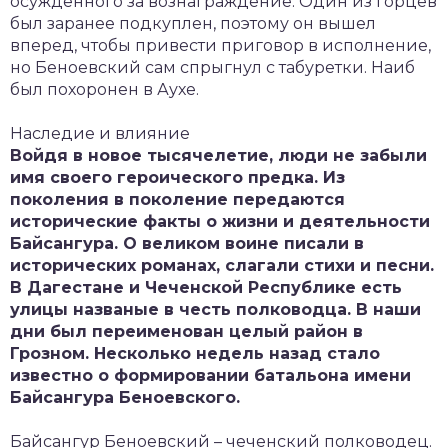
осужденного за вознаграждение. Один из горцев
был заранее подкуплен, поэтому он вышел
вперед, чтобы привести приговор в исполнение,
но Беноевский сам спрыгнул с табуретки. Наиб
был похоронен в Аухе.
Наследие и влияние
Войдя в новое тысячелетие, люди не забыли
имя своего героического предка. Из
поколения в поколение передаются
исторические факты о жизни и деятельности
Байсангура. О великом воине писали в
исторических романах, слагали стихи и песни.
В Дагестане и Чеченской Республике есть
улицы названые в честь полководца. В наши
дни был переименован целый район в
Грозном. Несколько недель назад стало
известно о формировании батальона имени
Байсангура Беноевского.
Байсангур Беноевский – чеченский полководец.