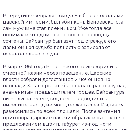
В середине февраля, сойдясь в бою с солдатами
царской империи, был убит конь Беноевского, а
сам мужчина стал пленником. Уже тогда все
понимали, что дни чеченского полководца
сочтены. Байсангур был взят под стражу, а его
дальнейшая судьба полностью зависела от
военно-полевого суда.
В марте 1861 года Беноевского приговорили к
смертной казни через повешение. Царские
власти собрали дагестанцев и чеченцев на
площади Хасавюрта, чтобы показать расправу над
знаменитым предводителем горцев. Байсангура
вывезли на телеге, когда его подводили к
виселице, народ не мог сдержать слез. Рыдания
разносились по всей площади. После зачтения
приговора царские палачи обратились к толпе с
предложением выбить табурет из-под ноги