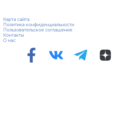
Биографий
© 2018–2026 – Биографии знаменитостей по алфавиту
Карта сайта
Политика конфиденциальности
Пользовательское соглашение
Контакты
О нас
Перепечатка материалов разрешена только с указанием
первоисточника
Сетевое издание "100 биографий", зарегистрировано
Федеральной службой по надзору в сфере связи,
информационных технологий и массовых коммуникаций.
Регистрационный номер Эл №ФС 90 – 94870 от 11.06.2021
года.