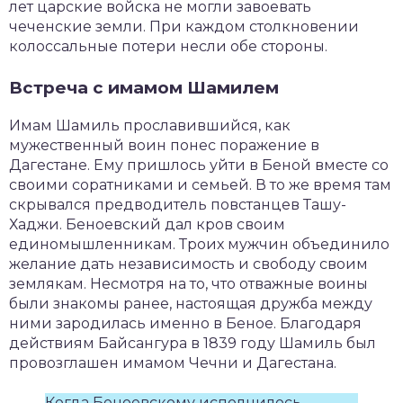
лет царские войска не могли завоевать
чеченские земли. При каждом столкновении
колоссальные потери несли обе стороны.
Встреча с имамом Шамилем
Имам Шамиль прославившийся, как
мужественный воин понес поражение в
Дагестане. Ему пришлось уйти в Беной вместе со
своими соратниками и семьей. В то же время там
скрывался предводитель повстанцев Ташу-
Хаджи. Беноевский дал кров своим
единомышленникам. Троих мужчин объединило
желание дать независимость и свободу своим
землякам. Несмотря на то, что отважные воины
были знакомы ранее, настоящая дружба между
ними зародилась именно в Беное. Благодаря
действиям Байсангура в 1839 году Шамиль был
провозглашен имамом Чечни и Дагестана.
Когда Беноевскому исполнилось