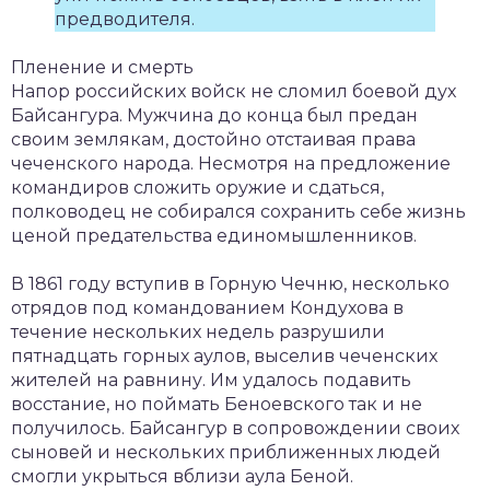
предводителя.
Пленение и смерть
Напор российских войск не сломил боевой дух
Байсангура. Мужчина до конца был предан
своим землякам, достойно отстаивая права
чеченского народа. Несмотря на предложение
командиров сложить оружие и сдаться,
полководец не собирался сохранить себе жизнь
ценой предательства единомышленников.
В 1861 году вступив в Горную Чечню, несколько
отрядов под командованием Кондухова в
течение нескольких недель разрушили
пятнадцать горных аулов, выселив чеченских
жителей на равнину. Им удалось подавить
восстание, но поймать Беноевского так и не
получилось. Байсангур в сопровождении своих
сыновей и нескольких приближенных людей
смогли укрыться вблизи аула Беной.