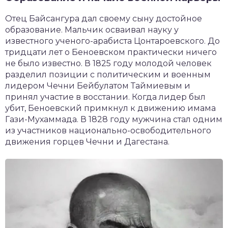
Отец Байсангура дал своему сыну достойное
образование. Мальчик осваивал науку у
известного ученого-арабиста Цонтароевского. До
тридцати лет о Беноевском практически ничего
не было известно. В 1825 году молодой человек
разделил позиции с политическим и военным
лидером Чечни Бейбулатом Таймиевым и
принял участие в восстании. Когда лидер был
убит, Беноевский примкнул к движению имама
Гази-Мухаммада. В 1828 году мужчина стал одним
из участников национально-освободительного
движения горцев Чечни и Дагестана.