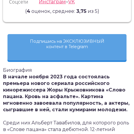
Соцсети
Инстаграм
–
VK
(
4
оценок, среднее:
3,75
из 5)
Подпишись на ЭКСКЛЮЗИВНЫЙ
контент в Telegram
Биография
В начале ноября 2023 года состоялась
премьера нового сериала российского
кинорежиссера Жоры Крыжовникова «Слово
пацана. Кровь на асфальте». Картина
мгновенно завоевала популярность, а актеры,
сыгравшие в ней, стали кумирами молодежи.
Среди них Альберт Тавабилов, для которого роль
в «Слове пацана» стала дебютной. 12-летний