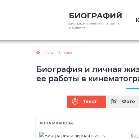
БИОГРАФИЙ
Биографии знаменитостей по
алфавиту
Главная
Кино
Биография и личная жи
ее работы в кинематог
Текст
Фото
АННА ИВАНОВА
Ка