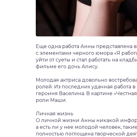
Еще одна работа Анны представлена 
с элементами черного юмора «Я работ
уйти от суеты и стал работать на клад
фильме его дочь Алису.
Молодая актриса довольно востребова
ролей. Из последних удачная работа в
героиня Васелина. В картине «Честна
роли Маши.
Личная жизнь
О личной жизни Анны никакой информа
а есть ли у нее молодой человек, таки
полностью поглощена творческой деят