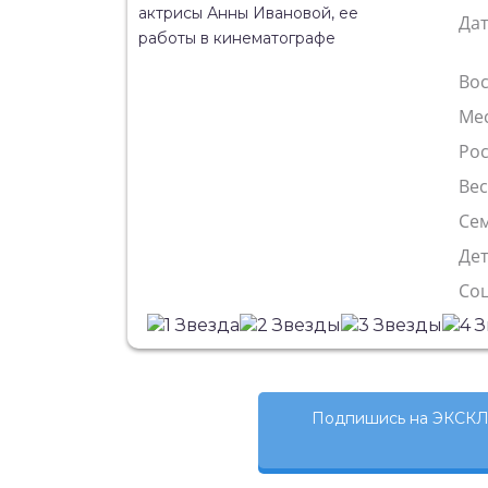
Да
Во
Ме
Рос
Ве
Сем
Де
Со
Подпишись на ЭКСКЛ