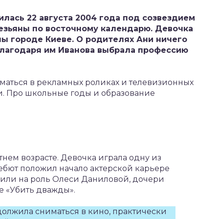
лась 22 августа 2004 года под созвездием
езьяны по восточному календарю. Девочка
ны городе Киеве. О родителях Ани ничего
 благодаря им Иванова выбрала профессию
маться в рекламных роликах и телевизионных
и. Про школьные годы и образование
нем возрасте. Девочка играла одну из
дебют положил начало актерской карьере
дили на роль Олеси Даниловой, дочери
е «Убить дважды».
олжила сниматься в кино, практически