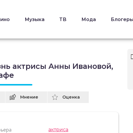
Кино
Музыка
ТВ
Мода
Блогер
знь актрисы Анны Ивановой,
рафе
Мнение
Оценка
рьера
актриса