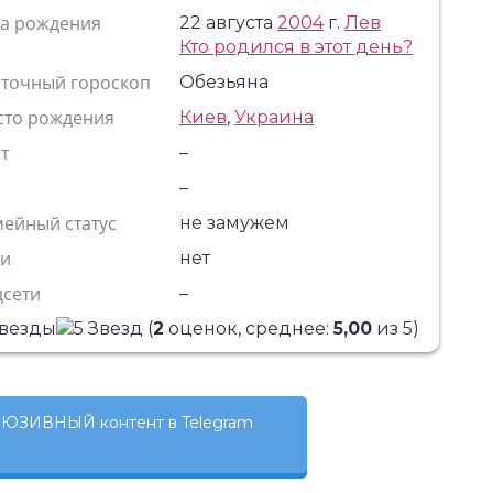
та рождения
22 августа
2004
г.
Лев
Кто родился в этот день?
сточный гороскоп
Обезьяна
сто рождения
Киев
,
Украина
т
–
с
–
ейный статус
не замужем
ти
нет
цсети
–
(
2
оценок, среднее:
5,00
из 5)
ЮЗИВНЫЙ контент в Telegram