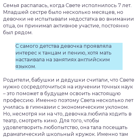
Семья распалась, когда Свете исполнилось 7 лет.
Младшей сестре было несколько месяцев, но
девочки не испытывали недостатка во внимании
отца, он принимал активное участие, постоянно
был рядом.
С самого детства девочка проявляла
интерес к танцам и пению, хотя мать
настаивала на занятиях английским
языком.
Родители, бабушки и дедушки считали, что Свете
нужно сосредоточиться на изучении точных наук
– это поможет в будущем освоить настоящую
профессию. Именно поэтому Света несколько лет
училась в гимназии с экономическим уклоном.
Но, несмотря ни на что, девочка любила ходить в
театр, смотреть кино. Для того, чтобы
удовлетворить любопытство, она тала посещать
драматический школьный кружок. Именно там