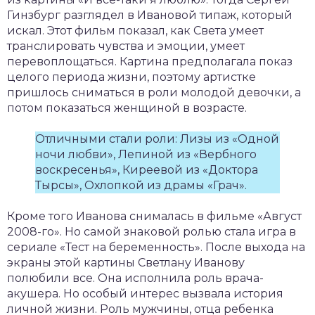
Гинзбург разглядел в Ивановой типаж, который
искал. Этот фильм показал, как Света умеет
транслировать чувства и эмоции, умеет
перевоплощаться. Картина предполагала показ
целого периода жизни, поэтому артистке
пришлось сниматься в роли молодой девочки, а
потом показаться женщиной в возрасте.
Отличными стали роли: Лизы из «Одной
ночи любви», Лепиной из «Вербного
воскресенья», Киреевой из «Доктора
Тырсы», Охлопкой из драмы «Грач».
Кроме того Иванова снималась в фильме «Август
2008-го». Но самой знаковой ролью стала игра в
сериале «Тест на беременность». После выхода на
экраны этой картины Светлану Иванову
полюбили все. Она исполнила роль врача-
акушера. Но особый интерес вызвала история
личной жизни. Роль мужчины, отца ребенка