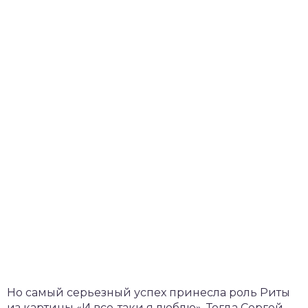
Но самый серьезный успех принесла роль Риты
из картины «И все-таки я люблю». Тогда Сергей