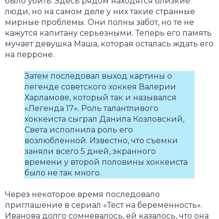
было убить. Здесь рядом находятся близкие
люди, но на самом деле у них такие странные
мирные проблемы. Они полны забот, но те не
кажутся капитану серьезными. Теперь его память
мучает девушка Маша, которая осталась ждать его
на перроне.
Затем последовал выход картины о
легенде советского хоккея Валерии
Харламове, который так и назывался
«Легенда 17». Роль талантливого
хоккеиста сыграл Данила Козловский,
Света исполнила роль его
возлюбленной. Известно, что съемки
заняли всего 5 дней, экранного
времени у второй половины хоккеиста
было не так много.
Через некоторое время последовало
приглашение в сериал «Тест на беременность».
Иванова долго сомневалось, ей казалось, что она