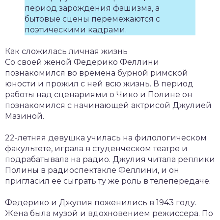
период зарождения фашизма, а
бытовые сцены перемежаются с
поэтическими кадрами.
Как сложилась личная жизнь
Со своей женой Федерико Феллини
познакомился во времена бурной римской
юности и прожил с ней всю жизнь. В период
работы над сценариями о Чико и Полине он
познакомился с начинающей актрисой Джулией
Мазиной.
22-летняя девушка училась на филологическом
факультете, играла в студенческом театре и
подрабатывала на радио. Джулия читала реплики
Полины в радиоспектакле Феллини, и он
пригласил ее сыграть ту же роль в телепередаче.
Федерико и Джулия поженились в 1943 году.
Жена была музой и вдохновением режиссера. По