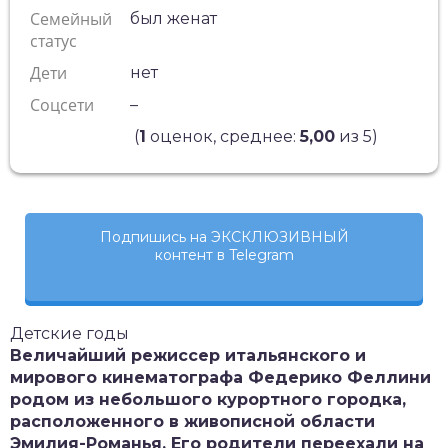
Семейный
был женат
статус
Дети
нет
Соцсети
–
(
1
оценок, среднее:
5,00
из 5)
Подпишись на ЭКСКЛЮЗИВНЫЙ
контент в Telegram
Детские годы
Величайший режиссер итальянского и
мирового кинематографа Федерико Феллини
родом из небольшого курортного городка,
расположенного в живописной области
Эмилия-Романья. Его родители переехали на