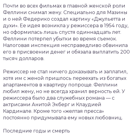
Почти во всех фильмах в главной женской роли
Феллини снимал жену. Специально для Мазины
и о ней Федерико создал картину «Джульетта и
духи». Ее идея возникла у режиссера в 1954 году,
но оформилась лишь спустя одиннадцать лет.
Феллини потерпел убытки во время съемок.
Налоговая инспекция несправедливо обвинила
его в присвоении денег и обязала выплатить 200
тысяч долларов.
Режиссер не стал ничего доказывать и заплатил,
хотя им с женой пришлось переехать из богатых
апартаментов в квартиру попроще. Феллини
любил жену, но не всегда хранил верность ей. У
режиссера было два служебных романа — с
актрисами Анитой Экберг и Клаудией
Кардинале. Кроме того «желтая пресса»
постоянно придумывала ему новых любовниц.
Последние годы и смерть