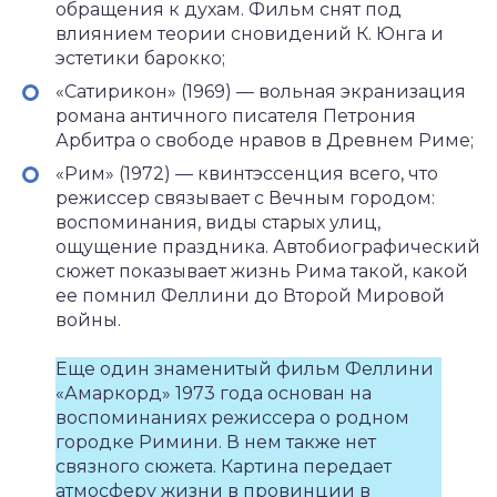
обращения к духам. Фильм снят под
влиянием теории сновидений К. Юнга и
эстетики барокко;
«Сатирикон» (1969) — вольная экранизация
романа античного писателя Петрония
Арбитра о свободе нравов в Древнем Риме;
«Рим» (1972) — квинтэссенция всего, что
режиссер связывает с Вечным городом:
воспоминания, виды старых улиц,
ощущение праздника. Автобиографический
сюжет показывает жизнь Рима такой, какой
ее помнил Феллини до Второй Мировой
войны.
Еще один знаменитый фильм Феллини
«Амаркорд» 1973 года основан на
воспоминаниях режиссера о родном
городке Римини. В нем также нет
связного сюжета. Картина передает
атмосферу жизни в провинции в