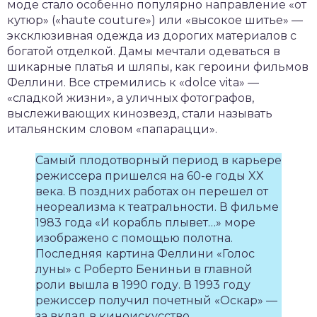
моде стало особенно популярно направление «от
кутюр» («haute couture») или «высокое шитье» —
эксклюзивная одежда из дорогих материалов с
богатой отделкой. Дамы мечтали одеваться в
шикарные платья и шляпы, как героини фильмов
Феллини. Все стремились к «dolce vita» —
«сладкой жизни», а уличных фотографов,
выслеживающих кинозвезд, стали называть
итальянским словом «папарацци».
Самый плодотворный период в карьере
режиссера пришелся на 60-е годы XX
века. В поздних работах он перешел от
неореализма к театральности. В фильме
1983 года «И корабль плывет…» море
изображено с помощью полотна.
Последняя картина Феллини «Голос
луны» с Роберто Бениньи в главной
роли вышла в 1990 году. В 1993 году
режиссер получил почетный «Оскар» —
за вклад в киноискусство.