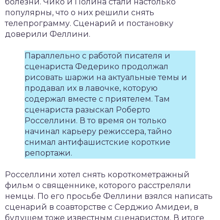
болезни. Чико и Полина стали настолько
популярны, что о них решили снять
телепрограмму. Сценарий и постановку
доверили Феллини.
Параллельно с работой писателя и
сценариста Федерико продолжал
рисовать шаржи на актуальные темы и
продавал их в лавочке, которую
содержал вместе с приятелем. Там
сценариста разыскал Роберто
Росселлини. В то время он только
начинал карьеру режиссера, тайно
снимал антифашистские короткие
репортажи.
Росселлини хотел снять короткометражный
фильм о священнике, которого расстреляли
немцы. По его просьбе Феллини взялся написать
сценарий в соавторстве с Серджио Амидеи, в
будущем тоже известным сценаристом. В итоге