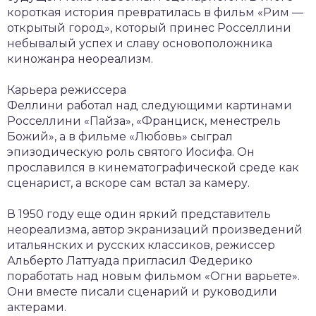
короткая история превратилась в фильм «Рим —
открытый город», который принес Росселлини
небывалый успех и славу основоположника
киножанра неореализм.
Карьера режиссера
Феллини работал над следующими картинами
Росселлини «Пайза», «Франциск, менестрель
Божий», а в фильме «Любовь» сыграл
эпизодическую роль святого Иосифа. Он
прославился в кинематографической среде как
сценарист, а вскоре сам встал за камеру.
В 1950 году еще один яркий представитель
неореализма, автор экранизаций произведений
итальянских и русских классиков, режиссер
Альберто Латтуада пригласил Федерико
поработать над новым фильмом «Огни варьете».
Они вместе писали сценарий и руководили
актерами.