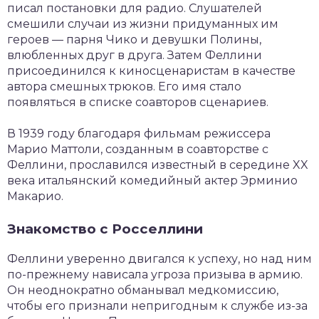
писал постановки для радио. Слушателей
смешили случаи из жизни придуманных им
героев — парня Чико и девушки Полины,
влюбленных друг в друга. Затем Феллини
присоединился к киносценаристам в качестве
автора смешных трюков. Его имя стало
появляться в списке соавторов сценариев.
В 1939 году благодаря фильмам режиссера
Марио Маттоли, созданным в соавторстве с
Феллини, прославился известный в середине XX
века итальянский комедийный актер Эрминио
Макарио.
Знакомство с Росселлини
Феллини уверенно двигался к успеху, но над ним
по-прежнему нависала угроза призыва в армию.
Он неоднократно обманывал медкомиссию,
чтобы его признали непригодным к службе из-за