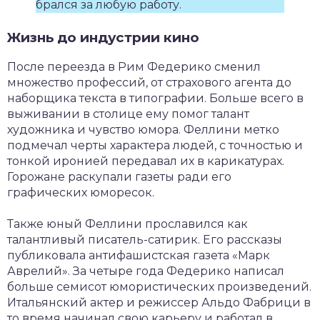
брался за любую работу.
Жизнь до индустрии кино
После переезда в Рим Федерико сменил
множество профессий, от страхового агента до
наборщика текста в типографии. Больше всего в
выживании в столице ему помог талант
художника и чувство юмора. Феллини метко
подмечал черты характера людей, с точностью и
тонкой иронией передавал их в карикатурах.
Горожане раскупали газеты ради его
графических юморесок.
Также юный Феллини прославился как
талантливый писатель-сатирик. Его рассказы
публиковала антифашистская газета «Марк
Аврелий». За четыре года Федерико написал
больше семисот юмористических произведений.
Итальянский актер и режиссер Альдо Фабрици в
то время начинал свою карьеру и работал в