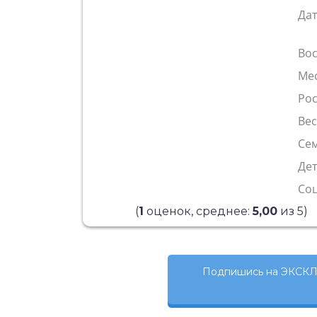
Да
Во
Ме
Рос
Ве
Сем
Де
Со
(
1
оценок, среднее:
5,00
из 5)
Подпишись на ЭКСКЛ