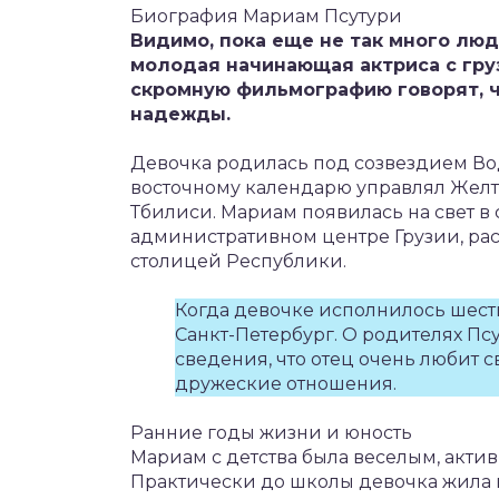
Биография Мариам Псутури
Видимо, пока еще не так много люд
молодая начинающая актриса с гру
скромную фильмографию говорят, 
надежды.
Девочка родилась под созвездием Вод
восточному календарю управлял Желт
Тбилиси. Мариам появилась на свет 
административном центре Грузии, ра
столицей Республики.
Когда девочке исполнилось шесть
Санкт-Петербург. О родителях Пс
сведения, что отец очень любит с
дружеские отношения.
Ранние годы жизни и юность
Мариам с детства была веселым, акт
Практически до школы девочка жила 