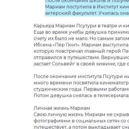
После окончания школы и получе
Мариам поступила в Институт кино
актерский факультет. Училась он
Карьера Мариам Псутури в театре и к
Еще во время учебы девушка принимал
счету их было не мало. Но самым зап
Ибсена «Пер Гюнт». Мариам выступила
которую повстречал главный герой Пе
отправился в путешествие. Вернувшис
застает Сольвейг в своей хижине, где
После окончания института Псутури ни
много времени посвятила кинематогра
студенческие годы. Первыми работам
Потом девушка снялась в телесериалах
Личная жизнь Мариам
Свою личную жизнь Мириам не скрыва
фотографиями в социальных сетях со
путешествует, а потом выкладывает с