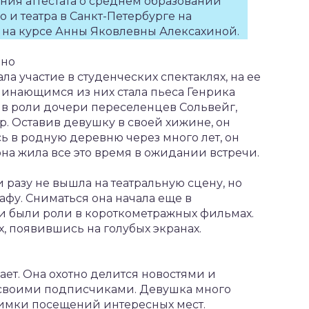
ния аттестата о среднем образовании
 и театра в Санкт-Петербурге на
а на курсе Анны Яковлевны Алексахиной.
ино
а участие в студенческих спектаклях, на ее
оминающимся из них стала пьеса Генрика
 в роли дочери переселенцев Сольвейг,
р. Оставив девушку в своей хижине, он
ь в родную деревню через много лет, он
 она жила все это время в ожидании встречи.
 разу не вышла на театральную сцену, но
фу. Сниматься она начала еще в
и были роли в короткометражных фильмах.
, появившись на голубых экранах.
ет. Она охотно делится новостями и
 своими подписчиками. Девушка много
нимки посещений интересных мест.