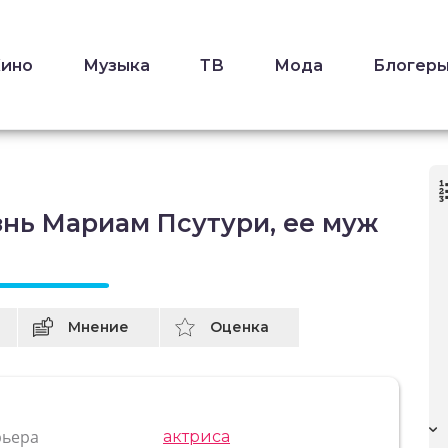
Кино
Музыка
ТВ
Мода
Блогер
знь Мариам Псутури, ее муж
Мнение
Оценка
рьера
актриса