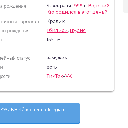
та рождения
5 февраля
1999
г.
Водолей
Кто родился в этот день?
сточный гороскоп
Кролик
сто рождения
Тбилиси
,
Грузия
т
155 см
с
–
ейный статус
замужем
ти
есть
цсети
ТикТок
–
VK
ЮЗИВНЫЙ контент в Telegram