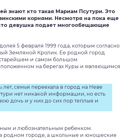
ей знают кто такая Мариам Псутури. Это
зинскими корнями. Несмотря на пока еще
что девушка подает многообещающие
олея 5 февраля 1999 года, которым согласно
ый Земляной Кролик. Ее родной город
в старейшем и самом большом
сположенном на берегах Куры и являющимся
 лет, семья переехала в город на Неве
утури нет никакой информации, но есть
вою дочь и у них до сих пор теплые и
ивным и любознательным ребенком.
в родном городе, а школьные и юношеские