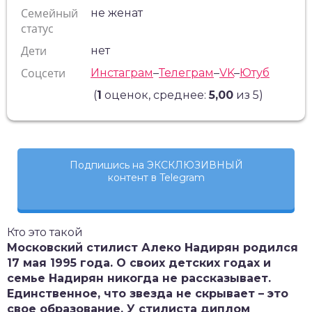
Семейный
не женат
статус
Дети
нет
Соцсети
Инстаграм
–
Телеграм
–
VK
–
Ютуб
(
1
оценок, среднее:
5,00
из 5)
Подпишись на ЭКСКЛЮЗИВНЫЙ
контент в Telegram
Кто это такой
Московский стилист Алеко Надирян родился
17 мая 1995 года. О своих детских годах и
семье Надирян никогда не рассказывает.
Единственное, что звезда не скрывает – это
свое образование. У стилиста диплом