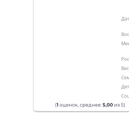
Да
Во
Ме
Рос
Ве
Сем
Де
Со
(
1
оценок, среднее:
5,00
из 5)