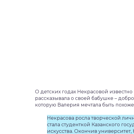
О детских годах Некрасовой известно
рассказывала о своей бабушке – добр
которую Валерия мечтала быть похоже
Некрасова росла творческой лич
стала студенткой Казанского гос
искусства. Окончив университет