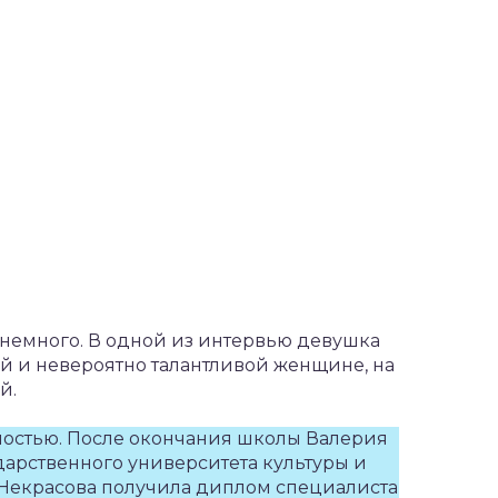
 немного. В одной из интервью девушка
ой и невероятно талантливой женщине, на
й.
ностью. После окончания школы Валерия
ударственного университета культуры и
, Некрасова получила диплом специалиста