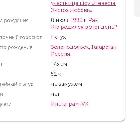
участница шоу «Невеста.
Экстра любовь»
та рождения
8 июля
1993
г.
Рак
Кто родился в этот день?
сточный гороскоп
Петух
сто рождения
Зеленодольск
,
Татарстан
,
Россия
т
173 см
с
52 кг
ейный статус
не замужем
ти
нет
цсети
Инстаграм
–
VK