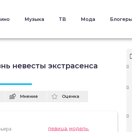
Кино
Музыка
ТВ
Мода
Блогер
знь невесты экстрасенса
Мнение
Оценка
рьера
певица
,
модель
,