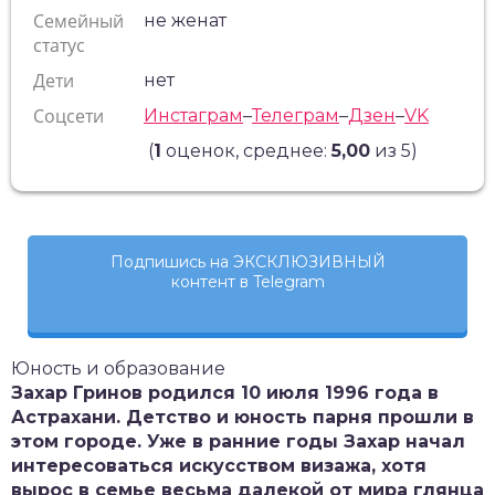
Семейный
не женат
статус
Дети
нет
Соцсети
Инстаграм
–
Телеграм
–
Дзен
–
VK
(
1
оценок, среднее:
5,00
из 5)
Подпишись на ЭКСКЛЮЗИВНЫЙ
контент в Telegram
Юность и образование
Захар Гринов родился 10 июля 1996 года в
Астрахани. Детство и юность парня прошли в
этом городе. Уже в ранние годы Захар начал
интересоваться искусством визажа, хотя
вырос в семье весьма далекой от мира глянца