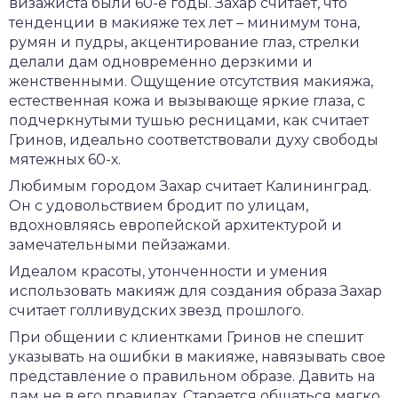
визажиста были 60-е годы. Захар считает, что
тенденции в макияже тех лет – минимум тона,
румян и пудры, акцентирование глаз, стрелки
делали дам одновременно дерзкими и
женственными. Ощущение отсутствия макияжа,
естественная кожа и вызывающе яркие глаза, с
подчеркнутыми тушью ресницами, как считает
Гринов, идеально соответствовали духу свободы
мятежных 60-х.
Любимым городом Захар считает Калининград.
Он с удовольствием бродит по улицам,
вдохновляясь европейской архитектурой и
замечательными пейзажами.
Идеалом красоты, утонченности и умения
использовать макияж для создания образа Захар
считает голливудских звезд прошлого.
При общении с клиентками Гринов не спешит
указывать на ошибки в макияже, навязывать свое
представление о правильном образе. Давить на
дам не в его правилах. Старается общаться мягко,