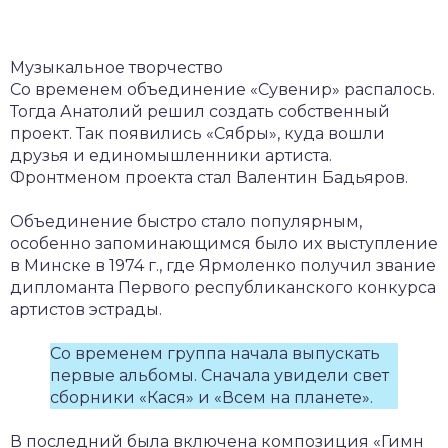
Музыкальное творчество
Со временем объединение «Сувенир» распалось.
Тогда Анатолий решил создать собственный
проект. Так появились «Сябры», куда вошли
друзья и единомышленники артиста.
Фронтменом проекта стал Валентин Бадьяров.
Объединение быстро стало популярным,
особенно запоминающимся было их выступление
в Минске в 1974 г., где Ярмоленко получил звание
дипломанта Первого республиканского конкурса
артистов эстрады.
Со временем группа начала выпускать
первые альбомы. Сначала увидели свет
сборники «Кася» и «Всем на планете».
В последний была включена композиция «Гимн