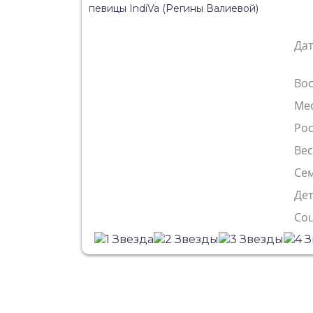
Да
Во
Ме
Рос
Ве
Сем
Де
Со