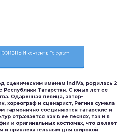
ЮЗИВНЫЙ контент в Telegram
од сценическим именем IndiVa, родилась 2
е Республики Татарстан. С юных лет ее
тва. Одаренная певица, автор-
, хореограф и сценарист, Регина сумела
ром гармонично соединяются татарские и
тур отражается как в ее песнях, так и в
фии и оригинальных костюмах, что делает
ым и привлекательным для широкой