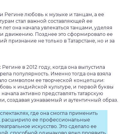
 Регине любовь к музыке и танцам, а ее
турам стал важной составляющей ее
и лет она начала увлекаться танцами, уделяя
и движению. Позднее это сформировало ее
й признание не только в Татарстане, но и за
Регине в 2012 году, когда она выпустила
рела популярность. Именно тогда она взяла
тало символом ее творческой концепции:
юбовь к индийской культуре, и первой буквы
a начала активно представлять татарскую
и, создавая узнаваемый и аутентичный образ.
 спектаклях, где она смогла применить
зе, расширило ее профессиональные
театральное искусство. Это сделало ее
кой, способной одинаково ярко проявить