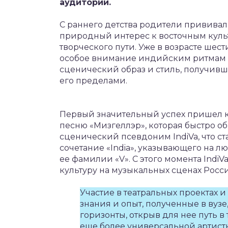
аудитории.
С раннего детства родители прививали
природный интерес к восточным куль
творческого пути. Уже в возрасте шест
особое внимание индийским ритмам 
сценический образ и стиль, получивши
его пределами.
Первый значительный успех пришел к 
песню «Мизгеллэр», которая быстро об
сценический псевдоним IndiVa, что с
сочетание «India», указывающего на л
ее фамилии «V». С этого момента IndiV
культуру на музыкальных сценах Росси
Участие в театральных проектах и
знания и опыт, полученные в ву
горизонты, открыв для нее путь в 
еще более универсальной артист