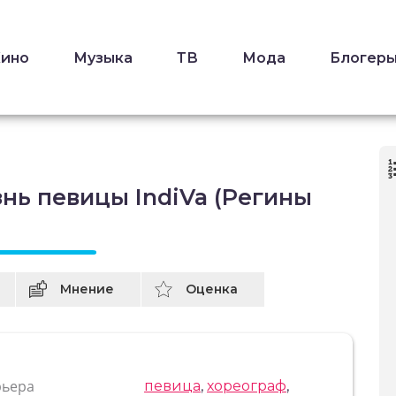
Кино
Музыка
ТВ
Мода
Блогер
нь певицы IndiVa (Регины
Мнение
Оценка
рьера
певица
,
хореограф
,