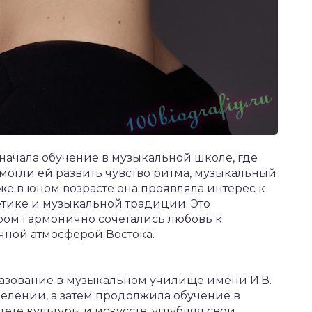
начала обучение в музыкальной школе, где
омогли ей развить чувство ритма, музыкальный
же в юном возрасте она проявляла интерес к
тетике и музыкальной традиции. Это
ром гармонично сочетались любовь к
чной атмосферой Востока.
азование в музыкальном училище имени И.В.
делении, а затем продолжила обучение в
те культуры и искусств, углубляя свои