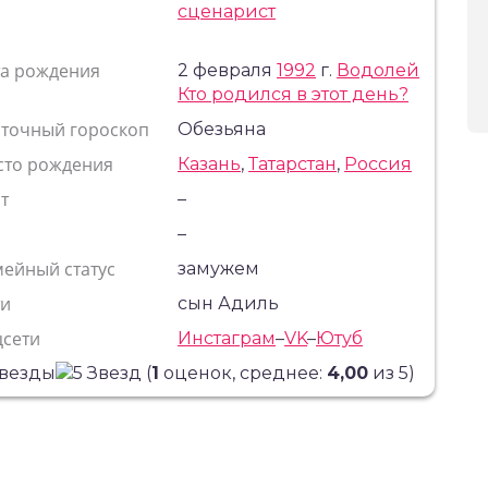
сценарист
та рождения
2 февраля
1992
г.
Водолей
Кто родился в этот день?
сточный гороскоп
Обезьяна
сто рождения
Казань
,
Татарстан
,
Россия
т
–
с
–
ейный статус
замужем
ти
сын Адиль
цсети
Инстаграм
–
VK
–
Ютуб
(
1
оценок, среднее:
4,00
из 5)