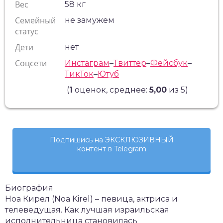
Вес
58 кг
Семейный
не замужем
статус
Дети
нет
Соцсети
Инстаграм
–
Твиттер
–
Фейсбук
–
ТикТок
–
Ютуб
(
1
оценок, среднее:
5,00
из 5)
Подпишись на ЭКСКЛЮЗИВНЫЙ
контент в Telegram
Биография
Ноа Кирел (Noa Kirel) – певица, актриса и
телеведущая. Как лучшая израильская
исполнительница становилась