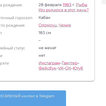
та рождения
28 февраля
1983
г.
Рыбы
Кто родился в этот день?
сточный гороскоп
Кабан
сто рождения
Оломоуц
,
Чехия
т
183 см
с
–
ейный статус
не женат
ти
нет
цсети
Инстаграм
–
Твиттер
–
Фейсбук
–
VK
–
ОК
–
Ютуб
ЮЗИВНЫЙ контент в Telegram