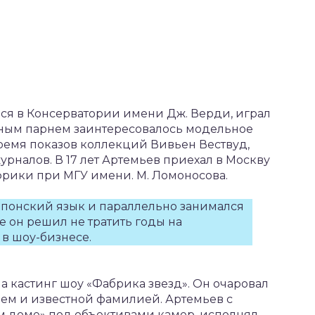
лся в Консерватории имени Дж. Верди, играл
ным парнем заинтересовалось модельное
время показов коллекций Вивьен Вествуд,
рналов. В 17 лет Артемьев приехал в Москву
Африки при МГУ имени. М. Ломоносова.
 японский язык и параллельно занимался
е он решил не тратить годы на
 в шоу-бизнесе.
а кастинг шоу «Фабрика звезд». Он очаровал
м и известной фамилией. Артемьев с
м доме» под объективами камер, исполнял