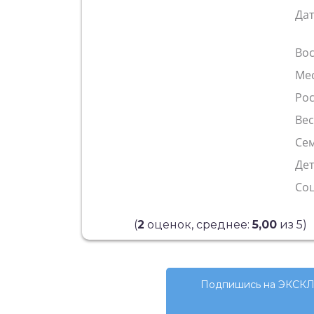
Да
Во
Ме
Рос
Ве
Сем
Де
Со
(
2
оценок, среднее:
5,00
из 5)
Подпишись на ЭКСКЛ