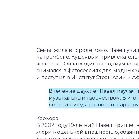
Семья жила в городе Комо. Павел учи
на тромбоне. Кудрявым привлекатель
агентство. Он выходил на подиум во 
снимался в фотосессиях для модных жу
и поступил в Институт Стран Азии и 
В течение двух лет Павел изучал
музыкальным творчеством. В итог
лингвистику, а развивать карьеру
Карьера
В 2002 году 19-летний Павел пришел н
жюри модельной внешностью, обаяние
другими участниками жил в «звездно