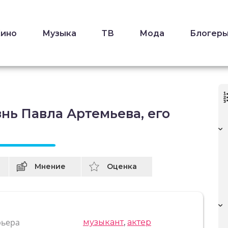
Кино
Музыка
ТВ
Мода
Блогер
нь Павла Артемьева, его
Мнение
Оценка
рьера
музыкант
,
актер