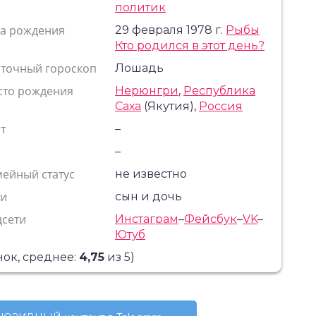
политик
та рождения
29 февраля 1978 г.
Рыбы
Кто родился в этот день?
сточный гороскоп
Лошадь
сто рождения
Нерюнгри
,
Республика
Саха
(Якутия),
Россия
т
–
с
–
ейный статус
не известно
ти
сын и дочь
цсети
Инстаграм
–
Фейсбук
–
VK
–
Ютуб
ок, среднее:
4,75
из 5)