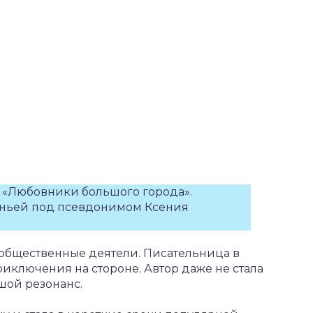
й «Любовники большого города».
ньей под псевдонимом Ксения
 общественные деятели. Писательница в
иключения на стороне. Автор даже не стала
шой резонанс.