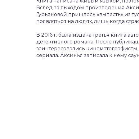
Книга написана живым языком, поэтом
Вслед за выходом произведения Аксин
Гурьяновой пришлось «выпасть» из тус
появляться на людях, лишь когда стра
В 2016 г. была издана третья книга авт
детективного романа. После публика
заинтересовались кинематографисты. 
сериала. Аксинья записала к нему сау