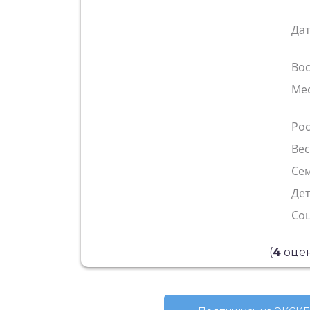
Да
Во
Ме
Рос
Ве
Сем
Де
Со
(
4
оцен