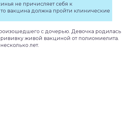
инья не причисляет себя к
 что вакцина должна пройти клинические
 произошедшего с дочерью. Девочка родилась
 прививку живой вакциной от полиомиелита.
несколько лет.