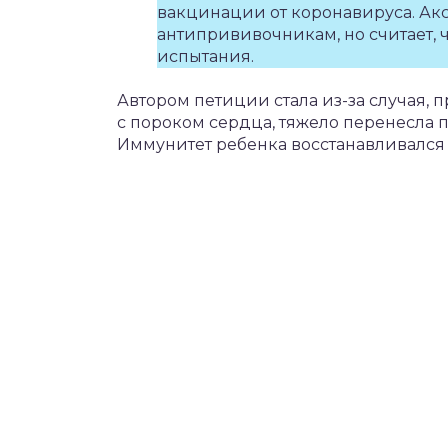
вакцинации от коронавируса. Акс
антипрививочникам, но считает,
испытания.
Автором петиции стала из-за случая,
с пороком сердца, тяжело перенесла
Иммунитет ребенка восстанавливался 