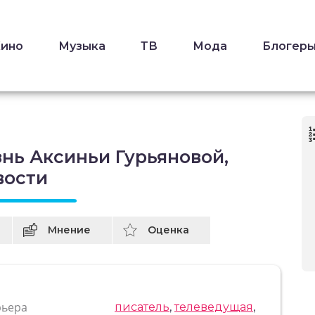
Кино
Музыка
ТВ
Мода
Блогер
нь Аксиньи Гурьяновой,
вости
Мнение
Оценка
рьера
писатель
,
телеведущая
,