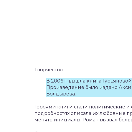
Творчество
В 2006 г. вышла книга Гурьяново
Произведение было издано Акси
Болдырева.
Героями книги стали политические и
подробностях описала их любовные пр
менять инициалы. Роман вызвал боль