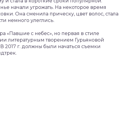
у и стала в короткие сроки популярной.
ье начали угрожать. На некоторое время
овки. Она сменила прическу, цвет волос, стала
сти немного улеглись.
ора «Павшие с небес», но первая в стиле
ции литературным творением Гурьяновой
В 2017 г. должны были начаться съемки
ндтрек.