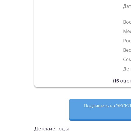
Да
Во
Ме
Рос
Ве
Сем
Де
(
15
оцен
Подпишись на ЭКСКЛ
Детские годы