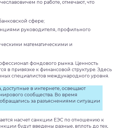
славовичем по работе, отмечают, что
банковской сфере;
нциями руководителя, профильного
мическими математическими и
рофессионал фондового рынка. Ценность
ся в привязке к финансовой структуре. Здесь
анных специалистов международного уровня.
, доступные в интернете, освещают
мирового сообщества. Во время
обращались за разъяснениями ситуации
ается насчет санкции ЕЭС по отношению к
анкции будут введены разные, вплоть до тех,