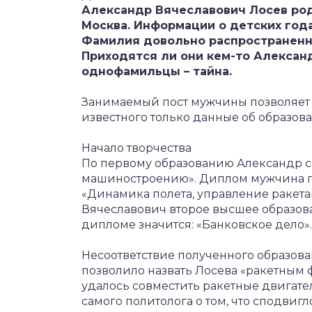
Александр Вячеславович Лосев род
Москва. Информации о детских года
Фамилия довольно распространенна
Приходятся ли они кем-то Алексан
однофамильцы – тайна.
Занимаемый пост мужчины позволяет 
известного только данные об образова
Начало творчества
По первому образованию Александр 
машиностроению». Диплом мужчина по
«Динамика полета, управление ракет
Вячеславович второе высшее образов
дипломе значится: «Банковское дело».
Несоответствие полученного образов
позволило назвать Лосева «ракетным 
удалось совместить ракетные двигател
самого политолога о том, что сподвиг