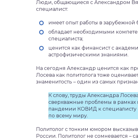
Люди, общающиеся с Александром Вяче
специалист:
имеет опыт работы в зарубежной 
обладает необходимыми компете
специалиста;
ценится как финансист с акаде
астрофизическими знаниями.
На сегодня Александр ценится как п
Лосева как политолога тоже оценивает
знаменитость – один из самых призн
К слову, труды Александра Лосева
сверхважные проблемы в рамках 
пандемии КОВИД к специалисту 
по всему миру.
Политолог с тонким юмором высказыв
России. Политолог не сомневается – с