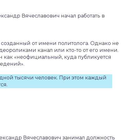
ександр Вячеславович начал работать в
 созданный от имени политолога. Однако не
деороликами канал или кто-то от его имени.
чен как «неофициальный, куда публикуется
ведений».
дной тысячи человек. При этом каждый
ся.
ександр Вячеславович занимал должность