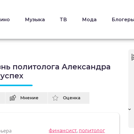
Кино
Музыка
ТВ
Мода
Блогер
знь политолога Александра
 успех
Мнение
Оценка
рьера
финансист
,
политолог