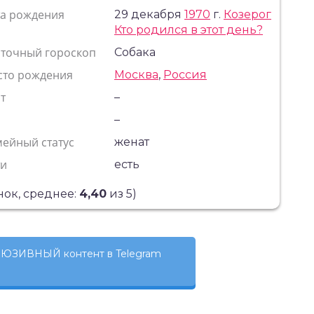
та рождения
29 декабря
1970
г.
Козерог
Кто родился в этот день?
сточный гороскоп
Собака
сто рождения
Москва
,
Россия
т
–
с
–
ейный статус
женат
ти
есть
ок, среднее:
4,40
из 5)
ЮЗИВНЫЙ контент в Telegram