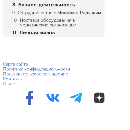
Бизнес-деятельность
Сотрудничество с Михаилом Радуцким
Поставка оборудования в
медицинские организации
Личная жизнь
Биографий
© 2018–2026 – Биографии знаменитостей по алфавиту
Карта сайта
Политика конфиденциальности
Пользовательское соглашение
Контакты
О нас
Перепечатка материалов разрешена только с указанием
первоисточника
Сетевое издание "100 биографий", зарегистрировано
Федеральной службой по надзору в сфере связи,