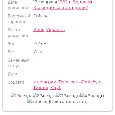
Дата
12 февраля
1982
г.
Водолей
рождения
Кто родился в этот день?
Восточный
Собака
гороскоп
Место
Киев
,
Украина
рождения
Рост
172 см
Вес
71 кг
Семейный
–
статус
Дети
–
Соцсети
Инстаграм
–
Телеграм
–
Фейсбук
–
ТикТок
–
Ютуб
(Пока оценок нет)