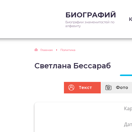
БИОГРАФИЙ
Биографии знаменитостей по
алфавиту
Главная
Политика
Светлана Бессараб
Текст
Фото
Ка
Да