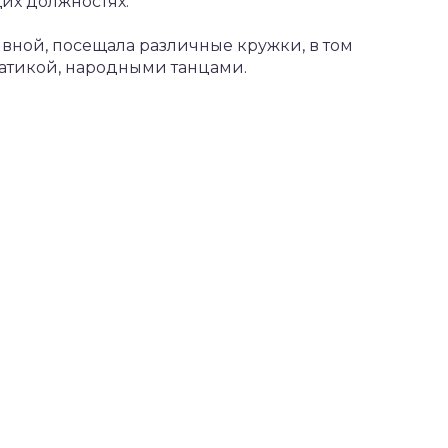
их должностях.
ивной, посещала различные кружки, в том
батикой, народными танцами.