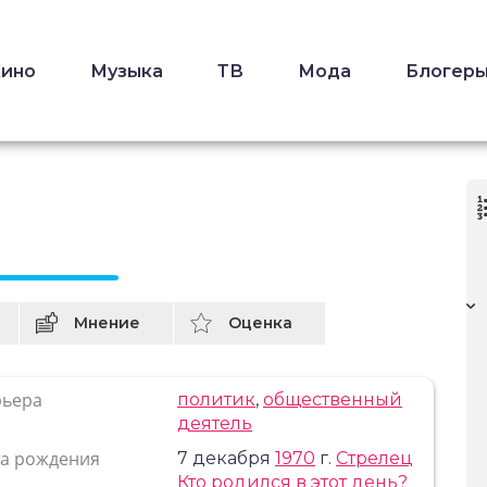
Кино
Музыка
ТВ
Мода
Блогер
Мнение
Оценка
рьера
политик
,
общественный
деятель
та рождения
7 декабря
1970
г.
Стрелец
Кто родился в этот день?