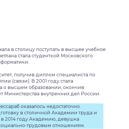
ала в столицу поступать в высшее учебное
ветлана стала студенткой Московского
нформатики.
ситет, получив диплом специалиста по
и (связи). В 2001 году стала
 о высшем образовании, окончив
 Министерства внутренних дел России.
ссараб оказалось недостаточно.
готовку в столичной Академии труда и
в 2014 году Академию, девушка
социально-трудовым отношениям.