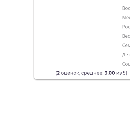
Во
Ме
Рос
Ве
Сем
Де
Со
(
2
оценок, среднее:
3,00
из 5)