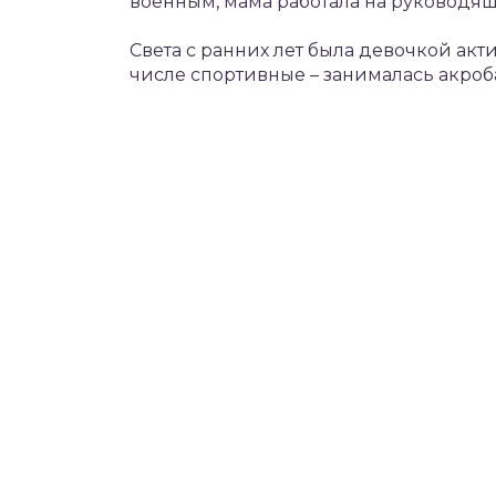
военным, мама работала на руководящ
Света с ранних лет была девочкой акт
числе спортивные – занималась акро