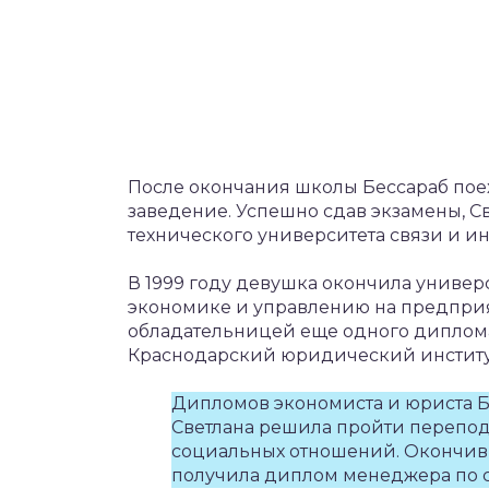
После окончания школы Бессараб поех
заведение. Успешно сдав экзамены, С
технического университета связи и и
В 1999 году девушка окончила универ
экономике и управлению на предприяти
обладательницей еще одного диплома
Краснодарский юридический институт
Дипломов экономиста и юриста Бе
Светлана решила пройти перепод
социальных отношений. Окончив 
получила диплом менеджера по 