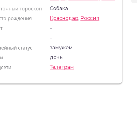
сточный гороскоп
Собака
сто рождения
Краснодар
,
Россия
т
–
с
–
ейный статус
замужем
ти
дочь
цсети
Телеграм