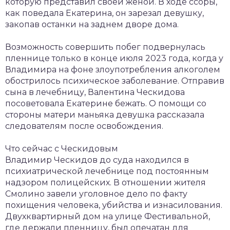
которую представил своей женой. В ходе ссоры,
как поведала Екатерина, он зарезал девушку,
закопав останки на заднем дворе дома.
Возможность совершить побег подвернулась
пленнице только в конце июля 2023 года, когда у
Владимира на фоне злоупотребления алкоголем
обострилось психическое заболевание. Отправив
сына в лечебницу, Валентина Ческидова
посоветовала Екатерине бежать. О помощи со
стороны матери маньяка девушка рассказала
следователям после освобождения.
Что сейчас с Ческидовым
Владимир Ческидов до суда находился в
психиатрической лечебнице под постоянным
надзором полицейских. В отношении жителя
Смолино завели уголовное дело по факту
похищения человека, убийства и изнасилования.
Двухквартирный дом на улице Фестивальной,
где держали пленницу, был опечатан для