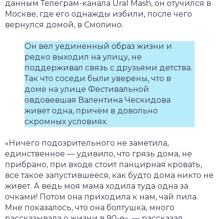
данным Телеграм-канала Ural Mash, он отучился в
Москве, где его однажды избили, после чего
вернулся домой, в Смолино.
Он вел уединенный образ жизни и
редко выходил на улицу, не
поддерживал связь с друзьями детства.
Так что соседи были уверены, что в
доме на улице Фестивальной
овдовевшая Валентина Ческидова
живет одна, причем в довольно
скромных условиях.
«Ничего подозрительного не заметила,
единственное — удивило, что грязь дома, не
прибрано, при входе стоит панцирная кровать,
все такое запустившееся, как будто дома никто не
живет. А ведь моя мама ходила туда одна за
очками! Потом она приходила к нам, чай пила.
Мне показалось, что она болтушка, много
рассказывала о жизни в 90-е», — рассказал