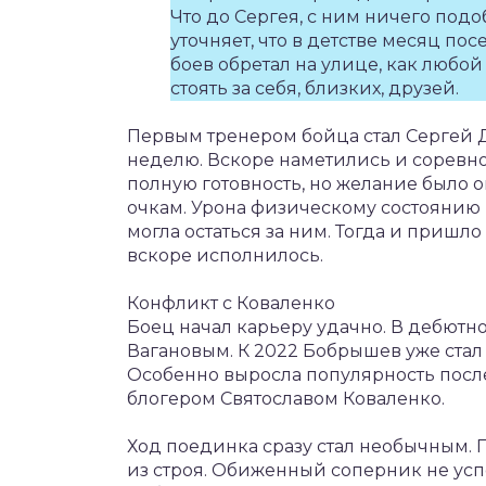
Что до Сергея, с ним ничего под
уточняет, что в детстве месяц по
боев обретал на улице, как люб
стоять за себя, близких, друзей.
Первым тренером бойца стал Сергей 
неделю. Вскоре наметились и соревно
полную готовность, но желание было о
очкам. Урона физическому состоянию 
могла остаться за ним. Тогда и пришл
вскоре исполнилось.
Конфликт с Коваленко
Боец начал карьеру удачно. В дебют
Вагановым. К 2022 Бобрышев уже стал
Особенно выросла популярность посл
блогером Святославом Коваленко.
Ход поединка сразу стал необычным. 
из строя. Обиженный соперник не ус