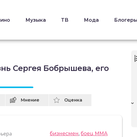
Кино
Музыка
ТВ
Мода
Блогер
нь Сергея Бобрышева, его
Мнение
Оценка
рьера
бизнесмен
,
боец ММА