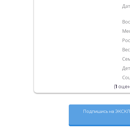
Да
Во
Ме
Рос
Ве
Сем
Де
Со
(
1
оцен
Подпишись на ЭКСКЛ