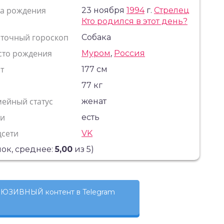
та рождения
23 ноября
1994
г.
Стрелец
Кто родился в этот день?
сточный гороскоп
Собака
сто рождения
Муром
,
Россия
т
177 см
с
77 кг
ейный статус
женат
ти
есть
цсети
VK
ок, среднее:
5,00
из 5)
ЮЗИВНЫЙ контент в Telegram