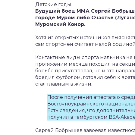
Детские годы
Будущий боец ММА Сергей Бобрышев
городе Муром либо Счастье (Луганс
Муромский Конор.
Хотя из открытых источников выясняет
сам спортсмен считает малой родино
Контактные виды спорта мальчика не п
протяжении месяца походил на секцию
борьбе присутствовал, но и это направ
бредил футболом, готовил себя к врат
стал главным в жизни.
После получения аттестата о сре
Восточноукраинского национальн
Есть сведения, что дополнитель
получил в гамбургском BSA-Akade
Сергей Бобрышев завоевал известност