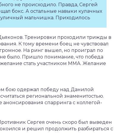
обного не происходило. Правда, Сергей
сещал бокс. А остальные навыки кулачных
ой уличный мальчишка. Приходилось
Дьяконов. Тренировки проходили трижды в
вания. К тому времени боец не чувствовал
громное. На ринг вышел, но проиграл по
не было. Пришло понимание, что победа
о желание стать участником ММА. Желание
ном бою одержал победу над Данилой
 считаться региональной знаменитостью.
е анонсирования спарринга с коллегой-
Противник Сергея очень скоро был выведен
покоился и решил продолжить разбираться с