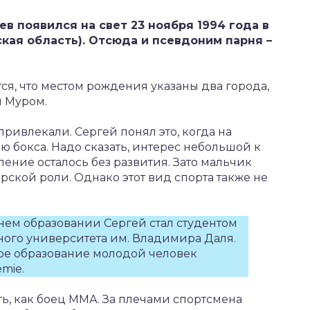
 появился на свет 23 ноября 1994 года в
кая область). Отсюда и псевдоним парня –
ся, что местом рождения указаны два города,
й Муром.
ривлекали. Сергей понял это, когда на
 бокса. Надо сказать, интерес небольшой к
ление осталось без развития. Зато мальчик
арской роли. Однако этот вид спорта также не
днем образовании Сергей стал студентом
ого университета им. Владимира Даля.
ное образование молодой человек
mie.
ь, как боец ММА. За плечами спортсмена