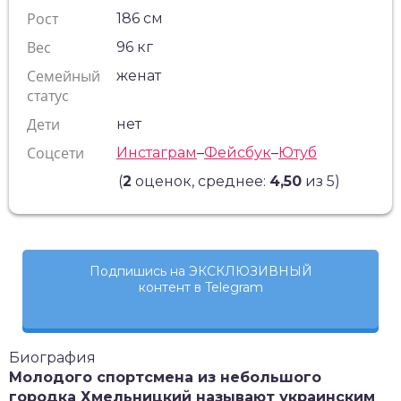
Рост
186 см
Вес
96 кг
Семейный
женат
статус
Дети
нет
Соцсети
Инстаграм
–
Фейсбук
–
Ютуб
(
2
оценок, среднее:
4,50
из 5)
Подпишись на ЭКСКЛЮЗИВНЫЙ
контент в Telegram
Биография
Молодого спортсмена из небольшого
городка Хмельницкий называют украинским