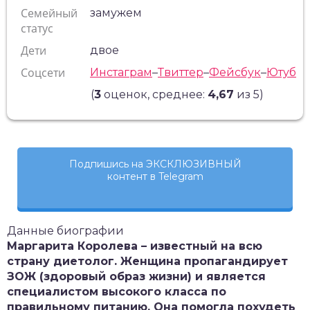
Семейный
замужем
статус
Дети
двое
Соцсети
Инстаграм
–
Твиттер
–
Фейсбук
–
Ютуб
(
3
оценок, среднее:
4,67
из 5)
Подпишись на ЭКСКЛЮЗИВНЫЙ
контент в Telegram
Данные биографии
Маргарита Королева – известный на всю
страну диетолог. Женщина пропагандирует
ЗОЖ (здоровый образ жизни) и является
специалистом высокого класса по
правильному питанию. Она помогла похудеть