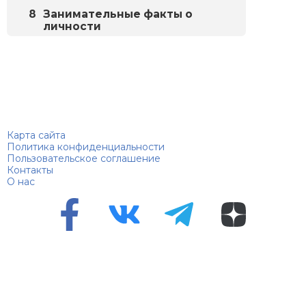
Занимательные факты о
личности
Биографий
© 2018–2026 – Биографии знаменитостей по алфавиту
Карта сайта
Политика конфиденциальности
Пользовательское соглашение
Контакты
О нас
Перепечатка материалов разрешена только с указанием
первоисточника
Сетевое издание "100 биографий", зарегистрировано
Федеральной службой по надзору в сфере связи,
информационных технологий и массовых коммуникаций.