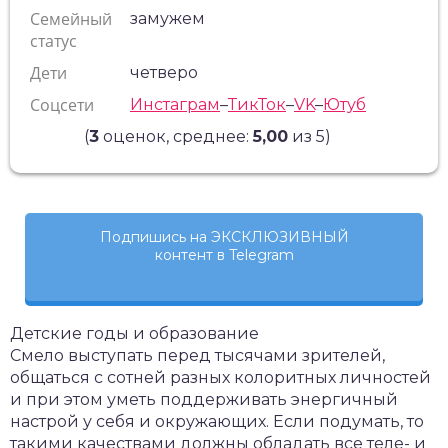
Семейный
замужем
статус
Дети
четверо
Соцсети
Инстаграм
–
ТикТок
–
VK
–
Ютуб
(
3
оценок, среднее:
5,00
из 5)
Подпишись на ЭКСКЛЮЗИВНЫЙ
контент в Telegram
Детские годы и образование
Смело выступать перед тысячами зрителей,
общаться с сотней разных колоритных личностей
и при этом уметь поддерживать энергичный
настрой у себя и окружающих. Если подумать, то
такими качествами должны обладать все теле- и