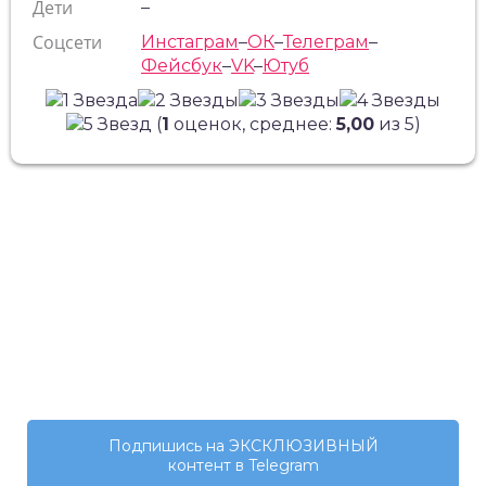
Дети
–
Соцсети
Инстаграм
–
ОК
–
Телеграм
–
Фейсбук
–
VK
–
Ютуб
(
1
оценок, среднее:
5,00
из 5)
Подпишись на ЭКСКЛЮЗИВНЫЙ
контент в Telegram