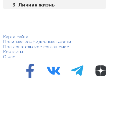
Личная жизнь
Биографий
© 2018–2026 – Биографии знаменитостей по алфавиту
Карта сайта
Политика конфиденциальности
Пользовательское соглашение
Контакты
О нас
Перепечатка материалов разрешена только с указанием
первоисточника
Сетевое издание "100 биографий", зарегистрировано
Федеральной службой по надзору в сфере связи,
информационных технологий и массовых коммуникаций.
Регистрационный номер Эл №ФС 90 – 94870 от 11.06.2021
года.