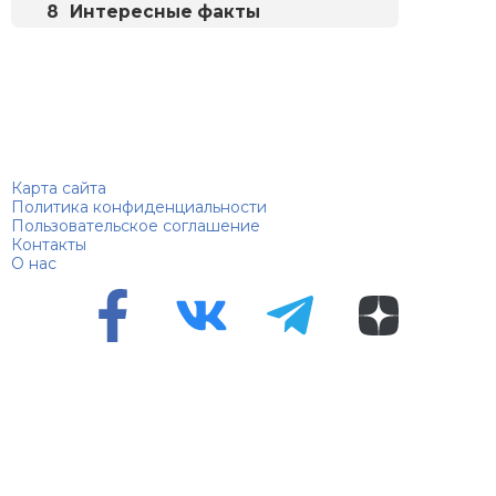
Интересные факты
Биографий
© 2018–2026 – Биографии знаменитостей по алфавиту
Карта сайта
Политика конфиденциальности
Пользовательское соглашение
Контакты
О нас
Перепечатка материалов разрешена только с указанием
первоисточника
Сетевое издание "100 биографий", зарегистрировано
Федеральной службой по надзору в сфере связи,
информационных технологий и массовых коммуникаций.
Регистрационный номер Эл №ФС 90 – 94870 от 11.06.2021
года.