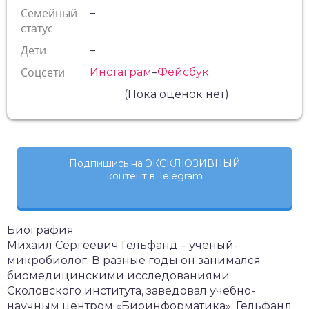
Семейный
–
статус
Дети
–
Соцсети
Инстаграм
–
Фейсбук
(Пока оценок нет)
Подпишись на ЭКСКЛЮЗИВНЫЙ
контент в Telegram
Биография
Михаил Сергеевич Гельфанд – ученый-
микробиолог. В разные годы он занимался
биомедицинскими исследованиями
Сколовского института, заведовал учебно-
научным центром «Биоинформатика». Гельфанд