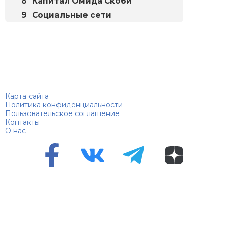
Капитал Омида Скоби
Социальные сети
Биографий
© 2018–2026 – Биографии знаменитостей по алфавиту
Карта сайта
Политика конфиденциальности
Пользовательское соглашение
Контакты
О нас
Перепечатка материалов разрешена только с указанием
первоисточника
Сетевое издание "100 биографий", зарегистрировано
Федеральной службой по надзору в сфере связи,
информационных технологий и массовых коммуникаций.
Регистрационный номер Эл №ФС 90 – 94870 от 11.06.2021