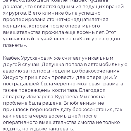
За несколько десятков лет Казбек Кудзаев
доказал, что является одним из ведущих врачей-
хирургов. В его клинике была успешно
прооперирована сто четырнадцатилетняя
женщина, которая после оперативного
вмешательства прожила еще восемь лет. Этот
уникальный случай внесен в «Книгу рекордов
планеты».
Казбек Урусханович же считает уникальным
другой случай. Девушка попала в автомобильную
аварию за полторы недели до бракосочетания.
Хирургу пришлось провести две операции. У
пострадавшей была черепно-мозговая травма, а
также повреждены кости таза. Благодаря
аппарату Илизарова-Кудзаева-Мирзояна
проблема была решена. Влюбленным не
пришлось переносить дату бракосочетания, так
как невеста через восемь дней после
оперативного вмешательства смогла не только
ходить, но и даже танцевать.