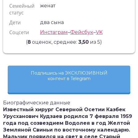
Семейный
женат
статус
Дети
два сына
Соцсети
Инстаграм
–
Фейсбук
–
VK
(
8
оценок, среднее:
3,50
из 5)
Подпишись на ЭКСКЛЮЗИВНЫЙ
контент в Telegram
Биографические данные
Известный хирург Северной Осетии Казбек
Урусханович Кудзаев родился 7 февраля 1959
года под созвездием Водолея в год Желтой
Земляной Свиньи по восточному календарю.
Мальчик появился на свет в селе Старый