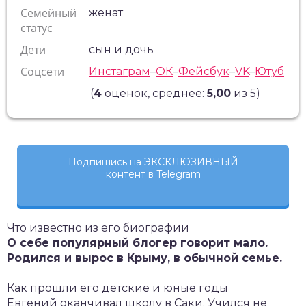
Семейный
женат
статус
Дети
сын и дочь
Соцсети
Инстаграм
–
ОК
–
Фейсбук
–
VK
–
Ютуб
(
4
оценок, среднее:
5,00
из 5)
Подпишись на ЭКСКЛЮЗИВНЫЙ
контент в Telegram
Что известно из его биографии
О себе популярный блогер говорит мало.
Родился и вырос в Крыму, в обычной семье.
Как прошли его детские и юные годы
Евгений оканчивал школу в Саки. Учился не